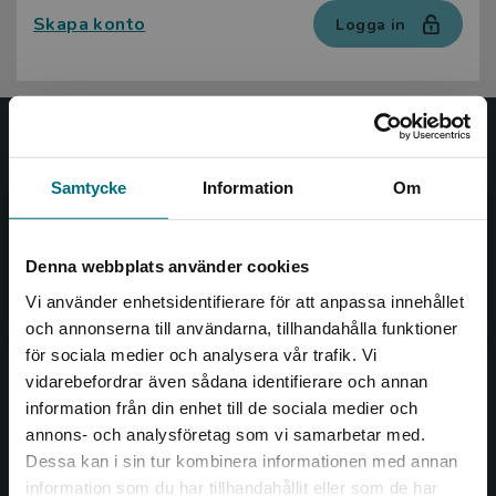
Skapa konto
Logga in
Nypon och Vilja
Samtycke
Information
Om
Nypon och Vilja förlag ger ut böcker som väcker läslust
och öppnar dörren till nya världar och möjligheter för
såväl barn som vuxna.
Denna webbplats använder cookies
Nypon och Vilja förlag är en del av Studentlitteratur.
Vi använder enhetsidentifierare för att anpassa innehållet
och annonserna till användarna, tillhandahålla funktioner
Kontakta oss
för sociala medier och analysera vår trafik. Vi
Begränsad fraktregion
vidarebefordrar även sådana identifierare och annan
Kontakta oss
information från din enhet till de sociala medier och
046-31 20 00
annons- och analysföretag som vi samarbetar med.
Dessa kan i sin tur kombinera informationen med annan
Box 141
information som du har tillhandahållit eller som de har