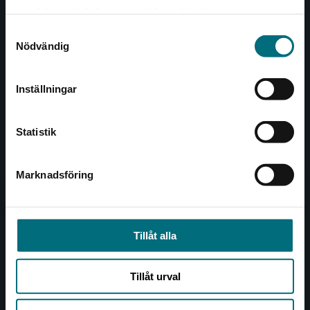
Det verkar som att du besöker
221 00 Lund
samlat in när du har använt deras tjänster.
nyponochviljaforlag.se via en enhet utanför
Samtyckesval
Sverige. Vi erbjuder inte leveranser utanför
Besöksadress:
Nödvändig
Sverige. För att kunna slutföra ett köp måste
Åkergränden 1
leveransadressen vara i Sverige.
Inställningar
Kontakta kundservice
Kundservice
Statistik
Kontakta kundservice
046-31 21 00
Marknadsföring
Stäng
Frågor och svar
Köpvillkor
Tillåt alla
Allmänna länkar
Tillåt urval
Om oss