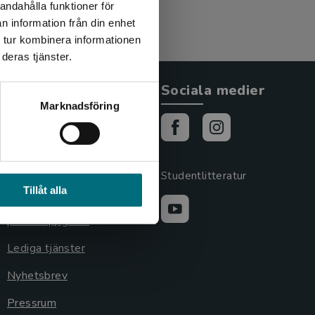
andahålla funktioner för
n information från din enhet
 tur kombinera informationen
deras tjänster.
Allmänna länkar
Sociala medier
Marknadsföring
Om oss
Cookies
Cookieinställningar
Studentlitteratur
Tillåt alla
GDPR och
personuppgifter
Lediga tjänster
Nyhetsbrev
Pressrum