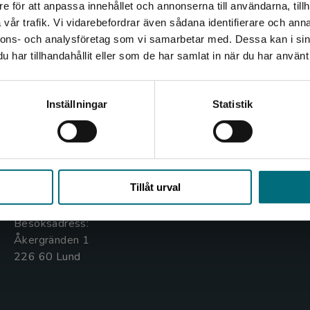
e för att anpassa innehållet och annonserna till användarna, tillh
Det verkar som att du besöker nyponochviljaforlag.se via
vår trafik. Vi vidarebefordrar även sådana identifierare och anna
en enhet utanför Sverige. Vi erbjuder inte leveranser
nnons- och analysföretag som vi samarbetar med. Dessa kan i sin
utanför Sverige. För att kunna slutföra ett köp måste
har tillhandahållit eller som de har samlat in när du har använt 
leveransadressen vara i Sverige.
Kontakta oss
Kundservice
Kontakta kundservice
Inställningar
Statistik
Kontakta oss
Kontakta kundservice
046-31 20 00
046-31 21 00
Stäng
Box 141
Frågor och svar
Tillåt urval
221 00 Lund
Köpvillkor
Besöksadress:
Åkergränden 1