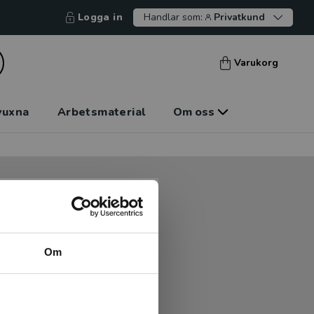
Logga in
Handlar som:
Privatkund
Varukorg
vuxna
Arbetsmaterial
Om oss
tt kunna betala mot faktura
tt handla hos oss.
Om
Logga in