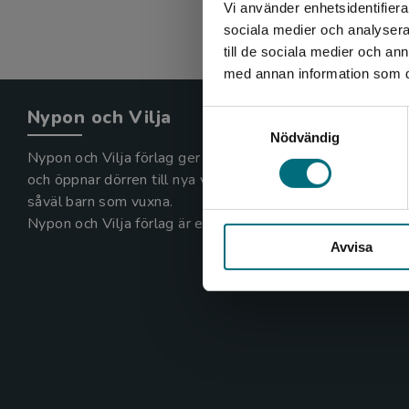
Vi använder enhetsidentifierar
sociala medier och analysera 
till de sociala medier och a
med annan information som du 
Nypon och Vilja
Samtyckesval
Nödvändig
Nypon och Vilja förlag ger ut böcker som väcker läslust
och öppnar dörren till nya världar och möjligheter för
såväl barn som vuxna.
Nypon och Vilja förlag är en del av Studentlitteratur.
Avvisa