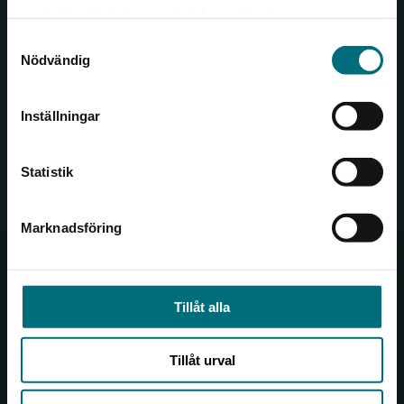
Det verkar som att du besöker
221 00 Lund
samlat in när du har använt deras tjänster.
nyponochviljaforlag.se via en enhet utanför
Samtyckesval
Sverige. Vi erbjuder inte leveranser utanför
Besöksadress:
Nödvändig
Sverige. För att kunna slutföra ett köp måste
Åkergränden 1
leveransadressen vara i Sverige.
Inställningar
Kontakta kundservice
Kundservice
Statistik
Kontakta kundservice
046-31 21 00
Marknadsföring
Stäng
Frågor och svar
Köpvillkor
Tillåt alla
Allmänna länkar
Tillåt urval
Om oss