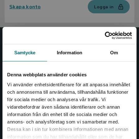
Skapa konto
Logga in
Nypon och Vilja
Samtycke
Information
Om
Nypon och Vilja förlag ger ut böcker som väcker läslust
och öppnar dörren till nya världar och möjligheter för
såväl barn som vuxna.
Denna webbplats använder cookies
Nypon och Vilja förlag är en del av Studentlitteratur.
Vi använder enhetsidentifierare för att anpassa innehållet
och annonserna till användarna, tillhandahålla funktioner
Kontakta oss
för sociala medier och analysera vår trafik. Vi
Begränsad fraktregion
vidarebefordrar även sådana identifierare och annan
Kontakta oss
information från din enhet till de sociala medier och
046-31 20 00
annons- och analysföretag som vi samarbetar med.
Dessa kan i sin tur kombinera informationen med annan
Box 141
information som du har tillhandahållit eller som de har