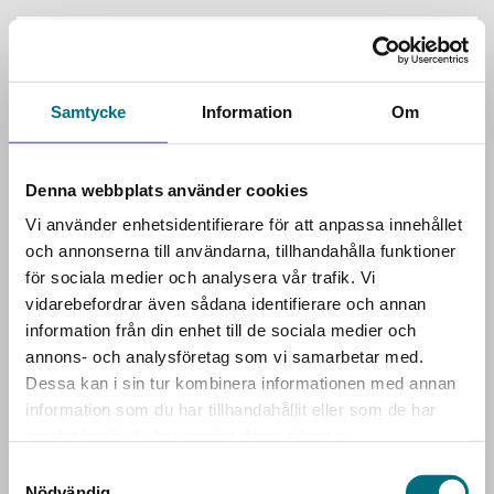
Något har gått fel, orderbekräftelsen kan inte visas just
nu.
Samtycke
Information
Om
Denna webbplats använder cookies
Vi använder enhetsidentifierare för att anpassa innehållet
och annonserna till användarna, tillhandahålla funktioner
för sociala medier och analysera vår trafik. Vi
vidarebefordrar även sådana identifierare och annan
information från din enhet till de sociala medier och
annons- och analysföretag som vi samarbetar med.
Dessa kan i sin tur kombinera informationen med annan
information som du har tillhandahållit eller som de har
samlat in när du har använt deras tjänster.
Samtyckesval
Nödvändig