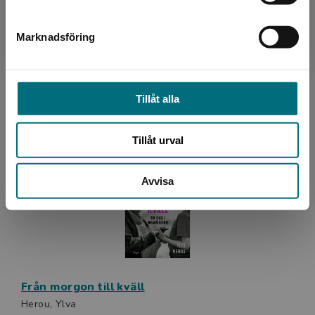
Marknadsföring
Stäng
Ett nytt land utanför mitt fönster (lättläst)
Kallifatides, Theodor
Tillåt alla
192 kr
inkl. moms
Exkl. moms: 181 kr
Tillåt urval
Avvisa
Från morgon till kväll
Herou, Ylva