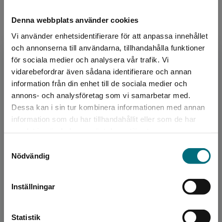
160 kr
inkl. moms
Denna webbplats använder cookies
Exkl. moms: 151 kr
Vi använder enhetsidentifierare för att anpassa innehållet
och annonserna till användarna, tillhandahålla funktioner
för sociala medier och analysera vår trafik. Vi
Begränsad fraktregion
vidarebefordrar även sådana identifierare och annan
information från din enhet till de sociala medier och
annons- och analysföretag som vi samarbetar med.
Dessa kan i sin tur kombinera informationen med annan
information som du har tillhandahållit eller som de har
Det verkar som att du besöker
samlat in när du har använt deras tjänster.
Ett nytt land utanför mitt fönster (lättläst) (e-
nyponochviljaforlag.se via en enhet utanför
bok)
Samtyckesval
Sverige. Vi erbjuder inte leveranser utanför
Nödvändig
Kallifatides, Theodor
Sverige. För att kunna slutföra ett köp måste
leveransadressen vara i Sverige.
Inställningar
Kontakta kundservice
Statistik