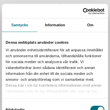
Handlar som:
Privatkund
Samtycke
Information
Om
Snabbkassa
Denna webbplats använder cookies
Som privatperson ska du inte logga in för att slutföra
Vi använder enhetsidentifierare för att anpassa innehållet
köpet
och annonserna till användarna, tillhandahålla funktioner
för sociala medier och analysera vår trafik. Vi
Om du vill genomföra ett köp kopplat till ett företag
vidarebefordrar även sådana identifierare och annan
eller skola behöver du logga in med ett konto.
information från din enhet till de sociala medier och
annons- och analysföretag som vi samarbetar med.
Dessa kan i sin tur kombinera informationen med annan
information som du har tillhandahållit eller som de har
Logga in
samlat in när du har använt deras tjänster.
Samtyckesval
Begränsad fraktregion
Nödvändig