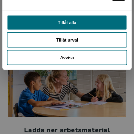
och litteraturpedagog.
Tillåt alla
Ladda ner läslistorna här (PDF)
Tillåt urval
Avvisa
Ladda ner arbetsmaterial