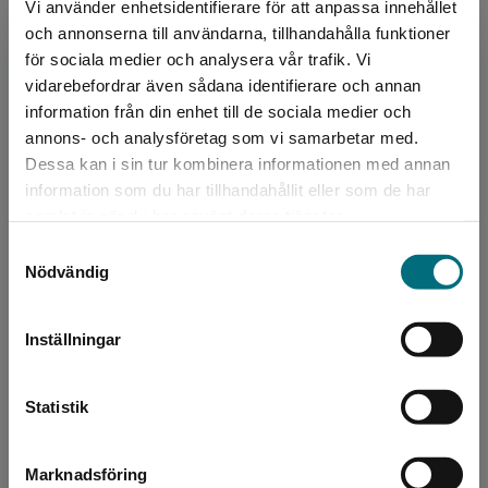
Vi använder enhetsidentifierare för att anpassa innehållet
och annonserna till användarna, tillhandahålla funktioner
för sociala medier och analysera vår trafik. Vi
Begränsad fraktregion
vidarebefordrar även sådana identifierare och annan
information från din enhet till de sociala medier och
annons- och analysföretag som vi samarbetar med.
Dessa kan i sin tur kombinera informationen med annan
information som du har tillhandahållit eller som de har
Det verkar som att du besöker
samlat in när du har använt deras tjänster.
nyponochviljaforlag.se via en enhet utanför
Samtyckesval
Sverige. Vi erbjuder inte leveranser utanför
Nödvändig
Sverige. För att kunna slutföra ett köp måste
Läslistor med lättläst
leveransadressen vara i Sverige.
litteratur
Inställningar
Kontakta kundservice
Upptäck våra nya lättlästa läslistor – särskilt
Statistik
framtagna för att inspirera, stötta och inkludera
alla elever i skolans läsundervisning. Listorna är
Marknadsföring
Stäng
kurerade
av Jenny Edvardsson – lärare, författare