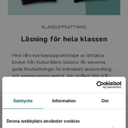
KLASSUPPSÄTTNING
Läsning för hela klassen
Med våra nya klassuppsättningar av lättlästa
böcker från Kulturrådets läslistor får eleverna
goda förutsättningar för individuell läsutveckling
och gemensamma samtal. När språket inte står i
vägen finns mer tid för innehåll, reflektion och
läsförståelse. Låt klassen analysera och diskutera
– tillsammans.
Samtycke
Information
Om
Ta del av erbjudandet
Denna webbplats använder cookies