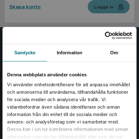
Skapa konto
Logga in
Nypon och Vilja
Samtycke
Information
Om
Nypon och Vilja förlag ger ut böcker som väcker läslust
och öppnar dörren till nya världar och möjligheter för
såväl barn som vuxna.
Denna webbplats använder cookies
Nypon och Vilja förlag är en del av Studentlitteratur.
Vi använder enhetsidentifierare för att anpassa innehållet
och annonserna till användarna, tillhandahålla funktioner
Kontakta oss
för sociala medier och analysera vår trafik. Vi
Begränsad fraktregion
vidarebefordrar även sådana identifierare och annan
Kontakta oss
information från din enhet till de sociala medier och
046-31 20 00
annons- och analysföretag som vi samarbetar med.
Dessa kan i sin tur kombinera informationen med annan
Box 141
information som du har tillhandahållit eller som de har