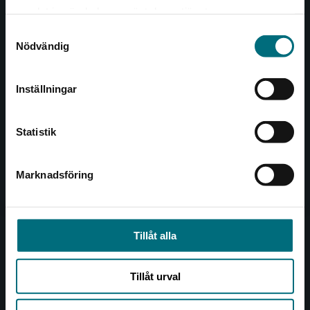
Det verkar som att du besöker
221 00 Lund
samlat in när du har använt deras tjänster.
nyponochviljaforlag.se via en enhet utanför
Samtyckesval
Sverige. Vi erbjuder inte leveranser utanför
Besöksadress:
Nödvändig
Sverige. För att kunna slutföra ett köp måste
Åkergränden 1
leveransadressen vara i Sverige.
Inställningar
Kontakta kundservice
Kundservice
Statistik
Kontakta kundservice
046-31 21 00
Marknadsföring
Stäng
Frågor och svar
Köpvillkor
Tillåt alla
Allmänna länkar
Tillåt urval
Om oss