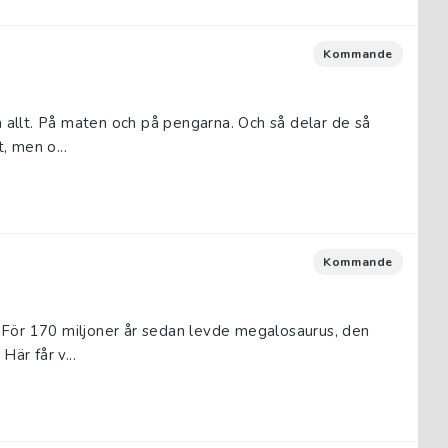
Kommande
å allt. På maten och på pengarna. Och så delar de så
, men o...
Kommande
d! För 170 miljoner år sedan levde megalosaurus, den
Här får v...