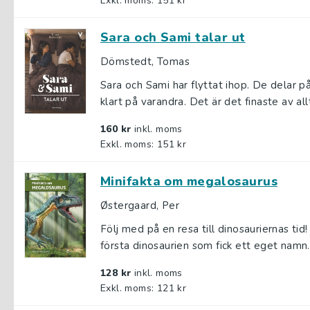
Exkl. moms: 151 kr
Sara och Sami talar ut
Dömstedt, Tomas
Sara och Sami har flyttat ihop. De delar p
klart på varandra. Det är det finaste av allt
160 kr
inkl. moms
Exkl. moms: 151 kr
Minifakta om megalosaurus
Østergaard, Per
Följ med på en resa till dinosauriernas ti
första dinosaurien som fick ett eget namn. 
128 kr
inkl. moms
Exkl. moms: 121 kr