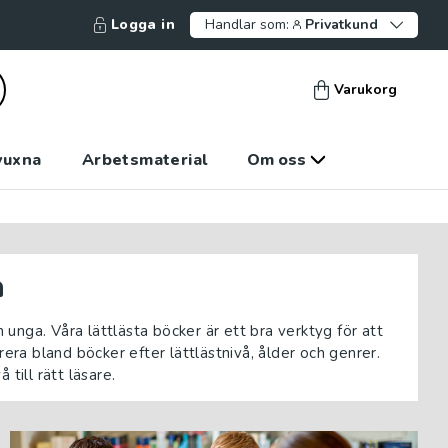
Logga in
Handlar som:
Privatkund
Varukorg
vuxna
Arbetsmaterial
Om oss
a
h unga. Våra lättlästa böcker är ett bra verktyg för att
rera bland böcker efter lättlästnivå, ålder och genrer.
 till rätt läsare.