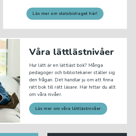
Läs mer om statsbidraget här!
Våra lättlästnivåer
Hur lätt är en lättläst bok? Många
pedagoger och bibliotekarier ställer sig
den frågan. Det handlar ju om att finna
rätt bok till rätt läsare. Här hittar du allt
om våra nivåer.
Läs mer om våra lättlästnivåer