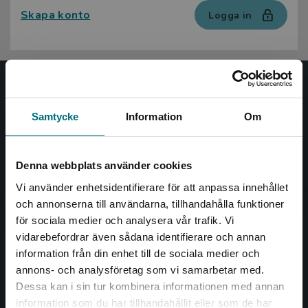
Skapa konto
Logga in
Nypon och Vilja
Samtycke
Information
Om
Nypon och Vilja förlag ger ut böcker som väcker läslust
och öppnar dörren till nya världar och möjligheter för
såväl barn som vuxna.
Denna webbplats använder cookies
Nypon och Vilja förlag är en del av Studentlitteratur.
Vi använder enhetsidentifierare för att anpassa innehållet
och annonserna till användarna, tillhandahålla funktioner
Kontakta oss
för sociala medier och analysera vår trafik. Vi
Begränsad fraktregion
vidarebefordrar även sådana identifierare och annan
Kontakta oss
information från din enhet till de sociala medier och
046-31 20 00
annons- och analysföretag som vi samarbetar med.
Dessa kan i sin tur kombinera informationen med annan
Box 141
information som du har tillhandahållit eller som de har