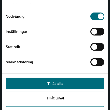
Det verkar som att du besöker
221 00 Lund
samlat in när du har använt deras tjänster.
nyponochviljaforlag.se via en enhet utanför
Samtyckesval
Sverige. Vi erbjuder inte leveranser utanför
Besöksadress:
Nödvändig
Sverige. För att kunna slutföra ett köp måste
Åkergränden 1
leveransadressen vara i Sverige.
Inställningar
Kontakta kundservice
Kundservice
Statistik
Kontakta kundservice
046-31 21 00
Marknadsföring
Stäng
Frågor och svar
Köpvillkor
Tillåt alla
Allmänna länkar
Tillåt urval
Om oss