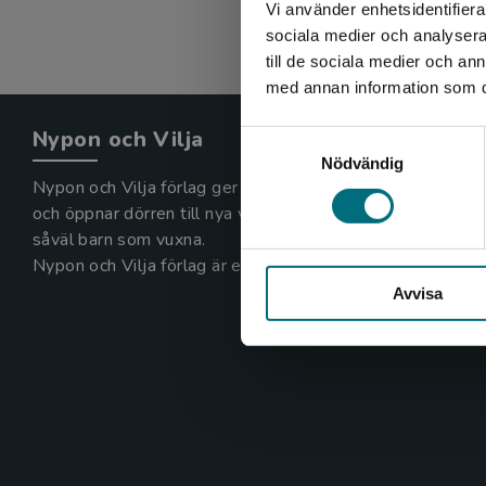
Vi använder enhetsidentifierar
sociala medier och analysera 
till de sociala medier och a
med annan information som du 
Nypon och Vilja
Samtyckesval
Nödvändig
Nypon och Vilja förlag ger ut böcker som väcker läslust
och öppnar dörren till nya världar och möjligheter för
såväl barn som vuxna.
Nypon och Vilja förlag är en del av Studentlitteratur.
Avvisa