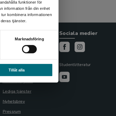
andahålla funktioner för
n information från din enhet
 tur kombinera informationen
deras tjänster.
Allmänna länkar
Sociala medier
Marknadsföring
Om oss
Cookies
Cookieinställningar
Studentlitteratur
Tillåt alla
GDPR och
personuppgifter
Lediga tjänster
Nyhetsbrev
Pressrum