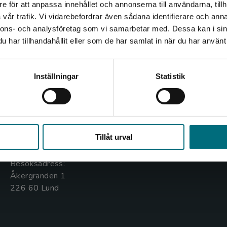
e för att anpassa innehållet och annonserna till användarna, tillh
Det verkar som att du besöker nyponochviljaforlag.se via
vår trafik. Vi vidarebefordrar även sådana identifierare och anna
en enhet utanför Sverige. Vi erbjuder inte leveranser
nnons- och analysföretag som vi samarbetar med. Dessa kan i sin
utanför Sverige. För att kunna slutföra ett köp måste
har tillhandahållit eller som de har samlat in när du har använt 
leveransadressen vara i Sverige.
Kontakta oss
Kundservice
Kontakta kundservice
Inställningar
Statistik
Kontakta oss
Kontakta kundservice
046-31 20 00
046-31 21 00
Stäng
Box 141
Frågor och svar
Tillåt urval
221 00 Lund
Köpvillkor
Besöksadress:
Åkergränden 1