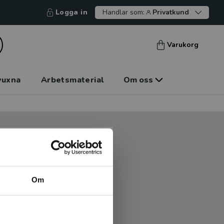
Logga in
Handlar som:
Privatkund
Varukorg
vuxna
Arbetsmaterial
Om oss
tt kunna betala mot faktura
tt handla hos oss.
Om
Logga in