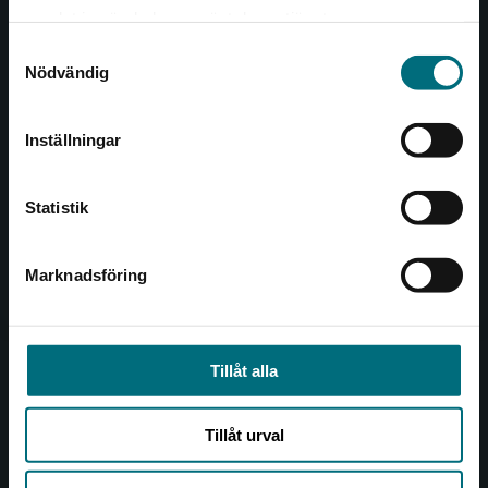
Det verkar som att du besöker
221 00 Lund
samlat in när du har använt deras tjänster.
nyponochviljaforlag.se via en enhet utanför
Samtyckesval
Sverige. Vi erbjuder inte leveranser utanför
Besöksadress:
Nödvändig
Sverige. För att kunna slutföra ett köp måste
Åkergränden 1
leveransadressen vara i Sverige.
Inställningar
Kontakta kundservice
Kundservice
Statistik
Kontakta kundservice
046-31 21 00
Marknadsföring
Stäng
Frågor och svar
Köpvillkor
Tillåt alla
Allmänna länkar
Tillåt urval
Om oss