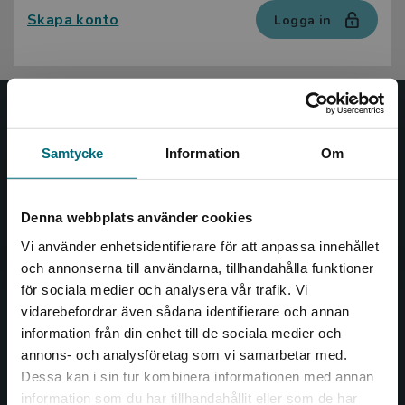
Skapa konto
Logga in
Nypon och Vilja
Samtycke
Information
Om
Nypon och Vilja förlag ger ut böcker som väcker läslust
och öppnar dörren till nya världar och möjligheter för
såväl barn som vuxna.
Denna webbplats använder cookies
Nypon och Vilja förlag är en del av Studentlitteratur.
Vi använder enhetsidentifierare för att anpassa innehållet
och annonserna till användarna, tillhandahålla funktioner
Kontakta oss
för sociala medier och analysera vår trafik. Vi
Begränsad fraktregion
vidarebefordrar även sådana identifierare och annan
Kontakta oss
information från din enhet till de sociala medier och
046-31 20 00
annons- och analysföretag som vi samarbetar med.
Dessa kan i sin tur kombinera informationen med annan
Box 141
information som du har tillhandahållit eller som de har