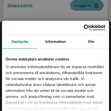
Skapa konto
Logga in
Nypon och Vilja
Samtycke
Information
Om
Nypon och Vilja förlag ger ut böcker som väcker läslust
och öppnar dörren till nya världar och möjligheter för
såväl barn som vuxna.
Denna webbplats använder cookies
Nypon och Vilja förlag är en del av Studentlitteratur.
Vi använder enhetsidentifierare för att anpassa innehållet
och annonserna till användarna, tillhandahålla funktioner
Kontakta oss
för sociala medier och analysera vår trafik. Vi
Begränsad fraktregion
vidarebefordrar även sådana identifierare och annan
Kontakta oss
information från din enhet till de sociala medier och
annons- och analysföretag som vi samarbetar med.
046-31 20 00
Dessa kan i sin tur kombinera informationen med annan
Box 141
information som du har tillhandahållit eller som de har