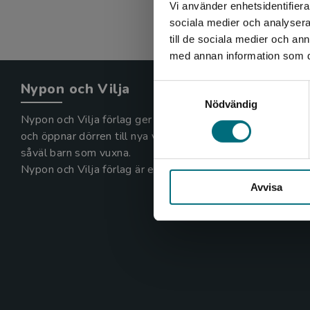
Vi använder enhetsidentifierar
sociala medier och analysera 
till de sociala medier och a
med annan information som du 
Nypon och Vilja
Samtyckesval
Nödvändig
Nypon och Vilja förlag ger ut böcker som väcker läslust
och öppnar dörren till nya världar och möjligheter för
såväl barn som vuxna.
Nypon och Vilja förlag är en del av Studentlitteratur.
Avvisa