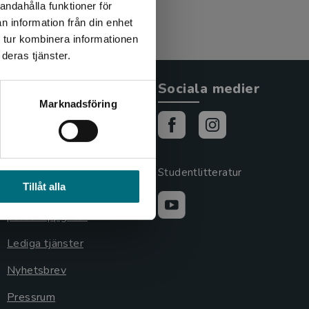
andahålla funktioner för
n information från din enhet
 tur kombinera informationen
deras tjänster.
Allmänna länkar
Sociala medier
Marknadsföring
Om oss
Cookies
Cookieinställningar
Studentlitteratur
Tillåt alla
GDPR och
personuppgifter
Lediga tjänster
Nyhetsbrev
Pressrum