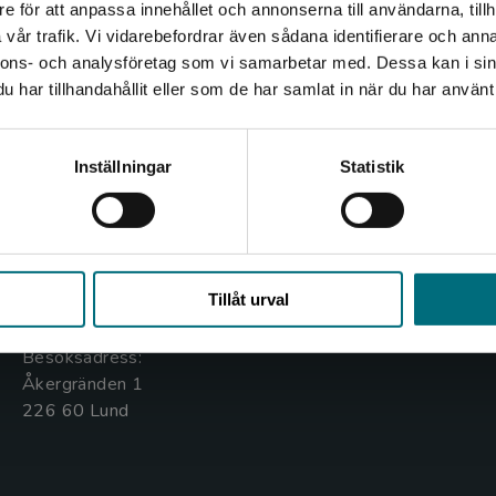
e för att anpassa innehållet och annonserna till användarna, tillh
Det verkar som att du besöker nyponochviljaforlag.se via
vår trafik. Vi vidarebefordrar även sådana identifierare och anna
en enhet utanför Sverige. Vi erbjuder inte leveranser
nnons- och analysföretag som vi samarbetar med. Dessa kan i sin
utanför Sverige. För att kunna slutföra ett köp måste
har tillhandahållit eller som de har samlat in när du har använt 
leveransadressen vara i Sverige.
Kontakta oss
Kundservice
Kontakta kundservice
Inställningar
Statistik
Kontakta oss
Kontakta kundservice
046-31 20 00
046-31 21 00
Stäng
Box 141
Frågor och svar
Tillåt urval
221 00 Lund
Köpvillkor
Besöksadress:
Åkergränden 1