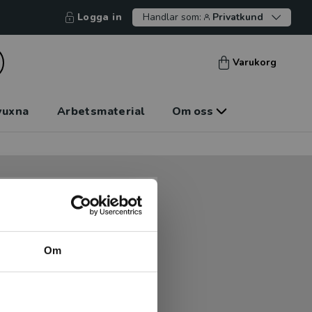
Logga in
Handlar som:
Privatkund
Varukorg
vuxna
Arbetsmaterial
Om oss
tt kunna betala mot faktura
tt handla hos oss.
Om
Logga in