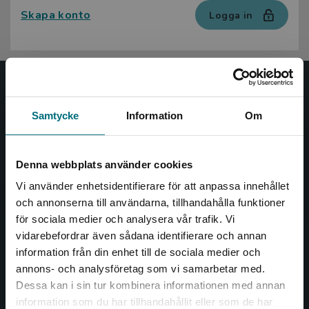
Skapa konto
Logga in
Nypon och Vilja
Samtycke
Information
Om
Nypon och Vilja förlag ger ut böcker som väcker läslust
och öppnar dörren till nya världar och möjligheter för
såväl barn som vuxna.
Denna webbplats använder cookies
Nypon och Vilja förlag är en del av Studentlitteratur.
Vi använder enhetsidentifierare för att anpassa innehållet
och annonserna till användarna, tillhandahålla funktioner
Kontakta oss
för sociala medier och analysera vår trafik. Vi
Begränsad fraktregion
vidarebefordrar även sådana identifierare och annan
Kontakta oss
information från din enhet till de sociala medier och
annons- och analysföretag som vi samarbetar med.
046-31 20 00
Dessa kan i sin tur kombinera informationen med annan
Box 141
information som du har tillhandahållit eller som de har