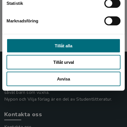
Statistik
Faysa växer upp i Tensta. Hennes barndom är
ganska stökig, men det är först när en av
hennes bröder blir gängkriminell som de stora
problemen för f...
Marknadsföring
Stäng
192 kr
inkl. moms
Exkl. moms: 181 kr
Tillåt alla
Tillåt urval
Nypon och Vilja
Nypon och Vilja förlag ger ut böcker som väcker läslust
Avvisa
och öppnar dörren till nya världar och möjligheter för
såväl barn som vuxna.
Nypon och Vilja förlag är en del av Studentlitteratur.
Kontakta oss