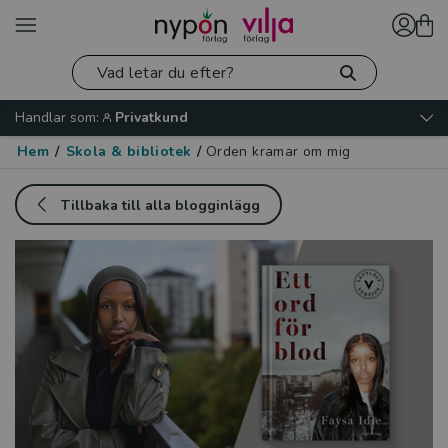
Handlar som:
Privatkund
Hem
/
Skola & bibliotek
/
Orden kramar om mig
Tillbaka till alla blogginlägg