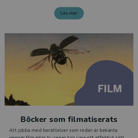
Läs mer
Böcker som filmatiserats
Att jobba med berättelser som redan är bekanta
genom film eller tv-serier kan vara ett effektivt sätt