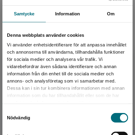
Samtycke
Information
Om
Denna webbplats använder cookies
Vi använder enhetsidentifierare för att anpassa innehållet
och annonserna till användarna, tillhandahålla funktioner
för sociala medier och analysera vår trafik. Vi
Sápmi
Begränsad fraktregion
vidarebefordrar även sådana identifierare och annan
information från din enhet till de sociala medier och
Lättlästa böcker som ger möjlighet att fördjupa sin
annons- och analysföretag som vi samarbetar med.
kunskap om samisk kultur, men också om samernas
Dessa kan i sin tur kombinera informationen med annan
historia, identitet och om kolonisering och rasism.
information som du har tillhandahållit eller som de har
Det verkar som att du besöker
samlat in när du har använt deras tjänster.
nyponochviljaforlag.se via en enhet utanför
Läs mer
Samtyckesval
Sverige. Vi erbjuder inte leveranser utanför
Nödvändig
Sverige. För att kunna slutföra ett köp måste
leveransadressen vara i Sverige.