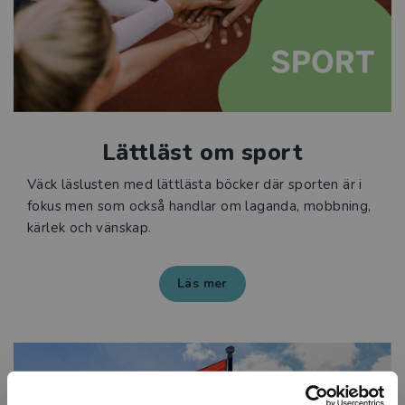
Lättläst om sport
Väck läslusten med lättlästa böcker där sporten är i
fokus men som också handlar om laganda, mobbning,
kärlek och vänskap.
Läs mer