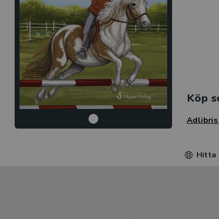
Köp s
Adlibri
Hitta