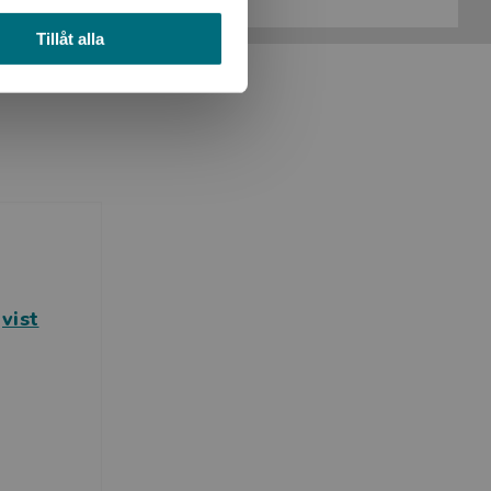
Tillåt alla
vist