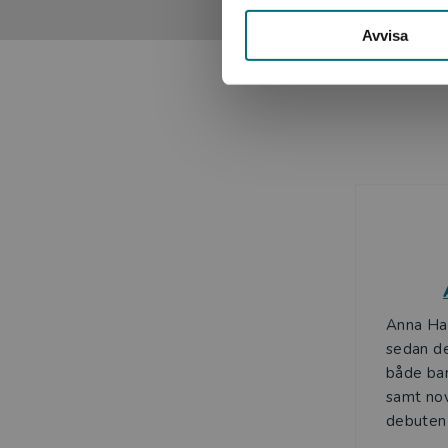
Avvisa
Anna Ha
sedan de
både ba
samt nov
debuten 