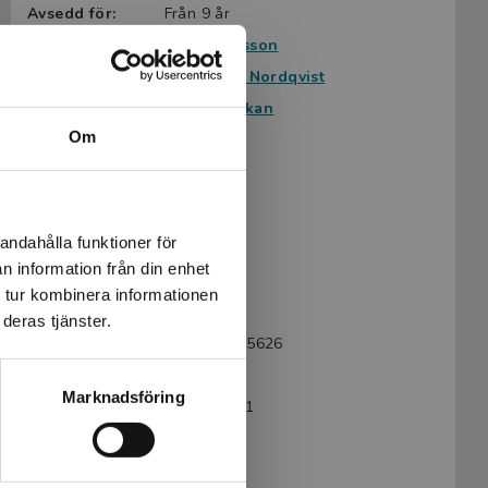
Avsedd för:
Från 9 år
Författare:
Anna Hansson
Illustratör:
Margareta Nordqvist
Serie:
Stallet Lyckan
Om
Läsordning:
3 av 3
Ämnesområde:
Hästar
Spänning
Vänskap
andahålla funktioner för
Språk:
Svenska
n information från din enhet
Lättlästnivå:
Nivå 2
 tur kombinera informationen
LIX:
16
deras tjänster.
ISBN:
9789175675626
Utgivningsår:
2016
Marknadsföring
Artikelnummer:
41398-EB01
Upplaga:
Första
Sidantal:
32