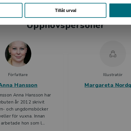
Stäng
Tillåt urval
Upphovspersoner
Författare
Illustratör
Anna Hansson
Margareta Nordq
nsson Anna Hansson har
buten år 2012 skrivit
rn- och ungdomsböcker
eller för vuxna. Innan
arbetade hon som l...