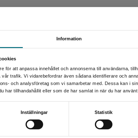
Begränsad fraktregion
Information
cookies
e för att anpassa innehållet och annonserna till användarna, tillh
Det verkar som att du besöker nyponochviljaforlag.se via
vår trafik. Vi vidarebefordrar även sådana identifierare och anna
en enhet utanför Sverige. Vi erbjuder inte leveranser
nnons- och analysföretag som vi samarbetar med. Dessa kan i sin
utanför Sverige. För att kunna slutföra ett köp måste
har tillhandahållit eller som de har samlat in när du har använt 
leveransadressen vara i Sverige.
Kontakta kundservice
Inställningar
Statistik