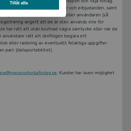
rumärken och tjänster (Studora, Nypon och Vilja förlag,
Tillåt alla
r anpassning av innehåll, annonser och erbjudanden, samt
anering av kontakter med kunden eller användaren (så
egistrering angett att de är elev används inte för
are har rätt att utan kostnad vägra samtycke eller när de
 användare rätt att skriftligen begära ett
se eller radering av eventuellt felaktiga uppgifter
an part (dataportabilitet).
ice@nyponochviljaforlag.se
. Kunder har även möjlighet