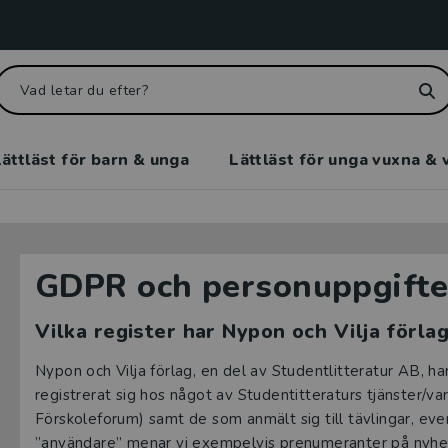
ättläst för barn & unga
Lättläst för unga vuxna & 
GDPR och personuppgifte
Vilka register har Nypon och Vilja förla
Nypon och Vilja förlag, en del av Studentlitteratur AB, h
registrerat sig hos något av Studentitteraturs tjänster/va
Förskoleforum) samt de som anmält sig till tävlingar, ev
”användare” menar vi exempelvis prenumeranter på nyhetsb