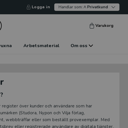
Logga in
Handlar som:
Privatkund
Varukorg
vuxna
Arbetsmaterial
Om oss
r
g?
ar register över kunder och användare som har
rumärken (Studora, Nypon och Vilja förlag,
ent, webbträffar eller som beställt provexemplar. Med
rev eller registrerade användare av digitala tjänster.