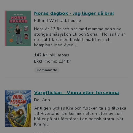
Noras dagbok - Jag ljuger så bra!
Edlund Winblad, Louise
Nora är 13 år och bor med mamma och sina
störiga småsyskon Eli och Sofia. I Noras liv är
det fullt fart med basket, matcher och
kompisar. Men även ...
142 kr
inkl. moms
Exkl. moms: 134 kr
Kommande
Vargflickan - Vinna eller försvinna
Do, Anh
Äntligen lyckas Kim och flocken ta sig tillbaka
till Riverland. De kommer till en liten by som
håller på att förstöras i en hemsk storm. När
Kim hj...