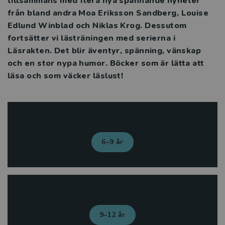
tillsammans med flera nya spännande nyheter
från bland andra Moa Eriksson Sandberg, Louise
Edlund Winblad och Niklas Krog. Dessutom
fortsätter vi lästräningen med serierna i
Läsrakten. Det blir äventyr, spänning, vänskap
och en stor nypa humor. Böcker som är lätta att
läsa och som väcker läslust!
6–9 år
9–12 år