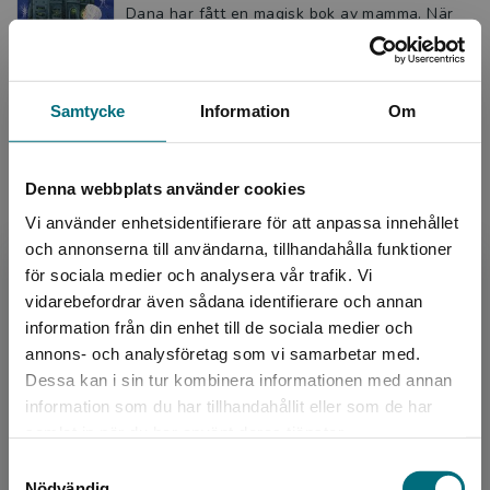
Dana har fått en magisk bok av mamma. När
hon knackar, öppnar boken och blåser på den
hamnar hon i … sagornas land! Sist Dana gav
sig in i Sagoland...
142 kr
inkl. moms
Samtycke
Information
Om
Exkl. moms: 134 kr
Kommande
Denna webbplats använder cookies
Vi använder enhetsidentifierare för att anpassa innehållet
GAH! Min lärare är en alien
och annonserna till användarna, tillhandahålla funktioner
Blentare, Anders
för sociala medier och analysera vår trafik. Vi
Begränsad fraktregion
vidarebefordrar även sådana identifierare och annan
En kväll får Nico syn på ett märkligt sken på
himlen. Är det ett rymdskepp som landar? Eller
information från din enhet till de sociala medier och
kanske bara ett stjärnfall, som pappa tror?
annons- och analysföretag som vi samarbetar med.
Nästa dag ...
Dessa kan i sin tur kombinera informationen med annan
142 kr
inkl. moms
information som du har tillhandahållit eller som de har
Det verkar som att du besöker
Exkl. moms: 134 kr
samlat in när du har använt deras tjänster.
nyponochviljaforlag.se via en enhet utanför
Kommande
Samtyckesval
Sverige. Vi erbjuder inte leveranser utanför
Nödvändig