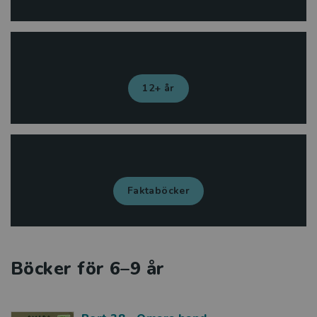
12+ år
Faktaböcker
Böcker för 6–9 år