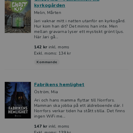
kyrkogården
Melin, Mårten
Jari vaknar mitt i natten utanför en kyrkogård.
Hur kom han dit? Det minns han inte. Men
mellan gravarna lyser ett mystiskt grönt ljus.
När Jari gå...
142 kr
inkl. moms
Exkl. moms: 134 kr
Kommande
Fabrikens hemlighet
Öström, Mia
Ari och hans mamma flyttar till Norrfors.
Mamman ska jobba på ett äldreboende där. I
Norrfors verkar tiden ha stått stilla. Det finns
ingen WiFi me...
147 kr
inkl. moms
Exkl. moms: 139 kr