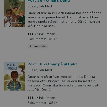
Port 38 - Omars band
Susso, Jali Madi
Omar älskar musik och ibland hör han någons
som spelar piano huset. Han önskar att han
kunde spela något instrument. Då får han en
idé. Han ska sta...
111 kr
inkl. moms
Exkl. moms: 105 kr
Kommande
Port 38 - Omar på utflykt
Susso, Jali Madi
Omar ska på utflykt med sin klass. De ska
besöka ett vikingamuseum och ha med sig
matsäck. Omar ska ha med sig sin favoriträtt
Jollofris. Det är ...
111 kr
inkl. moms
Exkl. moms: 105 kr