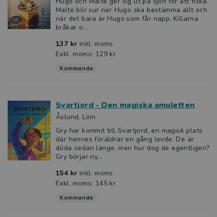
Hugo och Malte ger sig ut på sjön för att fiska.
Malte blir sur när Hugo ska bestämma allt och
när det bara är Hugo som får napp. Killarna
bråkar o...
137 kr
inkl. moms
Exkl. moms: 129 kr
Kommande
Svartjord - Den magiska amuletten
Åslund, Linn
Gry har kommit till Svartjord, en magisk plats
där hennes föräldrar en gång levde. De är
döda sedan länge, men hur dog de egentligen?
Gry börjar ny...
154 kr
inkl. moms
Exkl. moms: 145 kr
Kommande