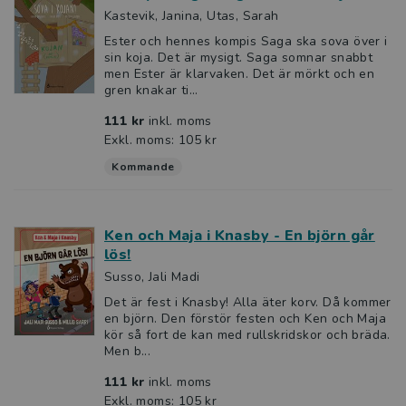
Kastevik, Janina, Utas, Sarah
Ester och hennes kompis Saga ska sova över i
sin koja. Det är mysigt. Saga somnar snabbt
men Ester är klarvaken. Det är mörkt och en
gren knakar ti...
111 kr
inkl. moms
Exkl. moms: 105 kr
Kommande
Ken och Maja i Knasby - En björn går
lös!
Susso, Jali Madi
Det är fest i Knasby! Alla äter korv. Då kommer
en björn. Den förstör festen och Ken och Maja
kör så fort de kan med rullskridskor och bräda.
Men b...
111 kr
inkl. moms
Exkl. moms: 105 kr