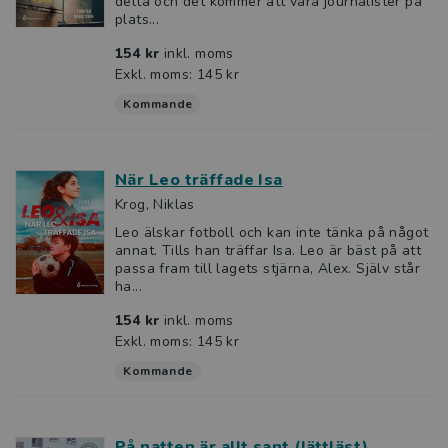
delta och det kommer att vara journalister på
plats...
154 kr
inkl. moms
Exkl. moms: 145 kr
Kommande
När Leo träffade Isa
Krog, Niklas
Leo älskar fotboll och kan inte tänka på något
annat. Tills han träffar Isa. Leo är bäst på att
passa fram till lagets stjärna, Alex. Själv står
ha...
154 kr
inkl. moms
Exkl. moms: 145 kr
Kommande
På natten är allt sant (lättläst)