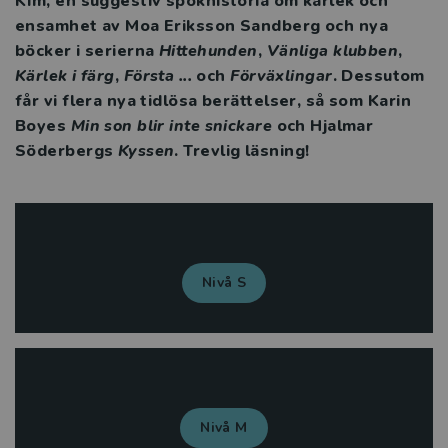
Kim, en suggestiv spökhistoria om kärlek och
ensamhet av Moa Eriksson Sandberg och nya
böcker i serierna
Hittehunden
,
Vänliga klubben
,
Kärlek i färg
,
Första ...
och
Förväxlingar
. Dessutom
får vi flera nya tidlösa berättelser, så som Karin
Boyes
Min son blir inte snickare
och Hjalmar
Söderbergs
Kyssen
. Trevlig läsning!
Nivå S
Nivå M