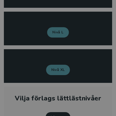
Nivå L
Nivå XL
Vilja förlags lättlästnivåer