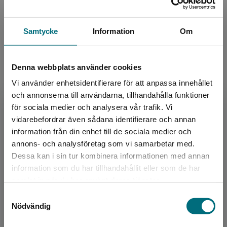
allt, men o...
160 kr
inkl. moms
Samtycke
Information
Om
Exkl. moms: 151 kr
Kommande
Denna webbplats använder cookies
Vi använder enhetsidentifierare för att anpassa innehållet
Sara och Sami slösar och sparar
och annonserna till användarna, tillhandahålla funktioner
Dömstedt, Tomas
för sociala medier och analysera vår trafik. Vi
Sara och Sami bor ihop. De älskar varandra,
Begränsad fraktregion
vidarebefordrar även sådana identifierare och annan
men har olika sätt att se på pengar. Sara
information från din enhet till de sociala medier och
slösar gärna och köper god mat och fina
kläder. Sami vill att...
annons- och analysföretag som vi samarbetar med.
Dessa kan i sin tur kombinera informationen med annan
160 kr
inkl. moms
information som du har tillhandahållit eller som de har
Exkl. moms: 151 kr
Det verkar som att du besöker
samlat in när du har använt deras tjänster.
nyponochviljaforlag.se via en enhet utanför
Kommande
Samtyckesval
Sverige. Vi erbjuder inte leveranser utanför
Nödvändig
Sverige. För att kunna slutföra ett köp måste
Sara och Sami flyttar ihop
leveransadressen vara i Sverige.