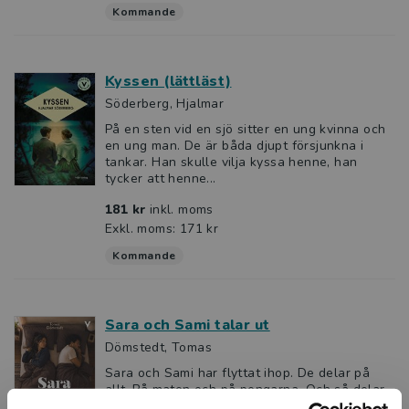
Kommande
Kyssen (lättläst)
Söderberg, Hjalmar
På en sten vid en sjö sitter en ung kvinna och
en ung man. De är båda djupt försjunkna i
tankar. Han skulle vilja kyssa henne, han
tycker att henne...
181 kr
inkl. moms
Exkl. moms: 171 kr
Kommande
Sara och Sami talar ut
Dömstedt, Tomas
Sara och Sami har flyttat ihop. De delar på
allt. På maten och på pengarna. Och så delar
de så klart på varandra. Det är det finaste av