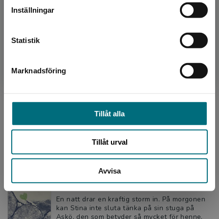
Dömstedt, Tomas
Inställningar
Sara och Sami älskar varandra, så de ska
Kontakta kundservice
flytta ihop. Det är de överens om. Men det är
nog det enda. Först kan de inte enas om var
Statistik
de ska bo. Sedan...
160 kr
inkl. moms
Exkl. moms: 151 kr
Marknadsföring
Stäng
Kommande
Tillåt alla
Nivå L
Tillåt urval
Avvisa
Stormen
Erlandsson, Karin
En natt drar en kraftig storm in. På morgonen
kan Stina inte sluta tänka på sin stuga på
Askö, den som betyder så mycket för henne.