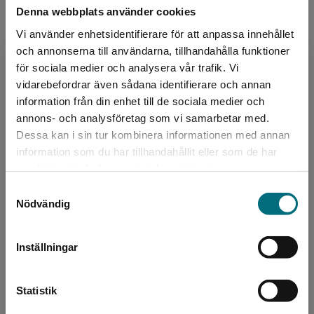
Denna webbplats använder cookies
Vi använder enhetsidentifierare för att anpassa innehållet
Upphovspersoner
och annonserna till användarna, tillhandahålla funktioner
för sociala medier och analysera vår trafik. Vi
Begränsad fraktregion
vidarebefordrar även sådana identifierare och annan
information från din enhet till de sociala medier och
annons- och analysföretag som vi samarbetar med.
Dessa kan i sin tur kombinera informationen med annan
information som du har tillhandahållit eller som de har
Det verkar som att du besöker
Författare
samlat in när du har använt deras tjänster.
nyponochviljaforlag.se via en enhet utanför
Oskar Degard
Samtyckesval
Sverige. Vi erbjuder inte leveranser utanför
Nödvändig
Sverige. För att kunna slutföra ett köp måste
Oskar Degard, född 1984, är författare,
leveransadressen vara i Sverige.
redaktör och formgivare. Han bor i Solna med
Inställningar
sin familj. Oskar har skrivit flera lättlästa
Kontakta kundservice
faktaböcker - De...
Statistik