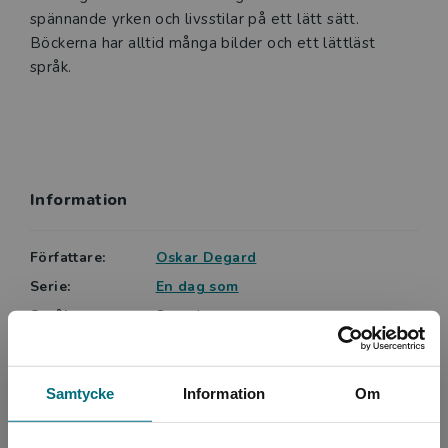
spännande yrken och livsstilar på ett lätt sätt.
Böckerna har alltid många bilder och ett lättläst
språk.
Information
Författare:
Oskar Degard
Serie:
En dag som
Språk:
Svenska
ISBN:
9789180773157
Utgivningsår:
2023
Samtycke
Information
Om
Artikelnummer:
46678-EB01
Upplaga:
Första