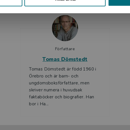
Författare
Tomas Dömstedt
Tomas Dömstedt är född 1960 i
Örebro och är barn- och
ungdomsboksförfattare, men
skriver numera i huvudsak
faktaböcker och biografier. Han
bor i Ha...