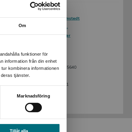
Avsedd för:
Från 9 år
Författare:
Tomas Dömstedt
Om
Serie:
Fakta om ...
Ämnesområde:
Faktaböcker
Musik
Språk:
Svenska
andahålla funktioner för
Lättlästnivå:
Nivå 2
n information från din enhet
ISBN:
9789175675640
 tur kombinera informationen
deras tjänster.
Utgivningsår:
2016
Artikelnummer:
41441-EB01
Upplaga:
Första
Marknadsföring
Sidantal:
36
Tillåt alla