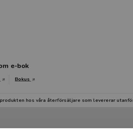
om e-bok
s
Bokus
 produkten hos våra återförsäljare som levererar utanfö