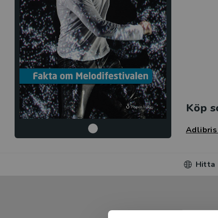
Köp s
Adlibri
Hitta