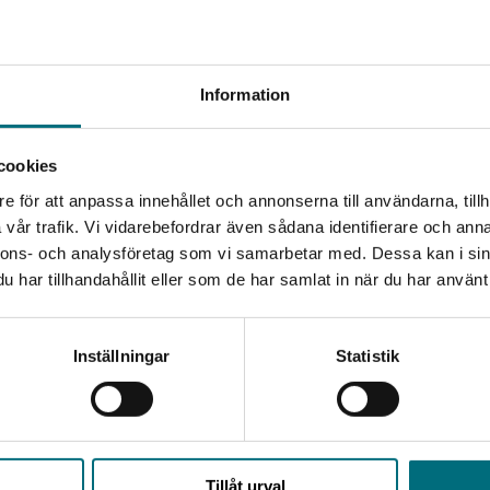
Begränsad fraktregion
Information
cookies
e för att anpassa innehållet och annonserna till användarna, tillh
Det verkar som att du besöker nyponochviljaforlag.se via
vår trafik. Vi vidarebefordrar även sådana identifierare och anna
en enhet utanför Sverige. Vi erbjuder inte leveranser
nnons- och analysföretag som vi samarbetar med. Dessa kan i sin
utanför Sverige. För att kunna slutföra ett köp måste
har tillhandahållit eller som de har samlat in när du har använt 
leveransadressen vara i Sverige.
Kontakta kundservice
Inställningar
Statistik
Stäng
Upphovspersoner
Tillåt urval