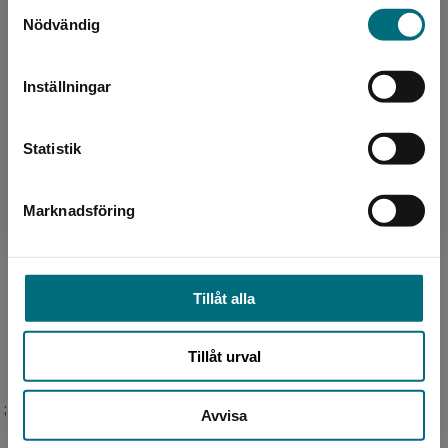
Samtyckesval
Sverige. Vi erbjuder inte leveranser utanför
Nödvändig
Sverige. För att kunna slutföra ett köp måste
leveransadressen vara i Sverige.
Inställningar
Kontakta kundservice
Översättare
Statistik
Hans Peterson
Marknadsföring
Stäng
Hans Peterson (1922-2022) var nestor i
genren lättläst. Han har mottagit Nils
Holgerson-plaketten och tyska barnbokspriset
samt blivit hedersdoktor...
Tillåt alla
Tillåt urval
;
Avvisa