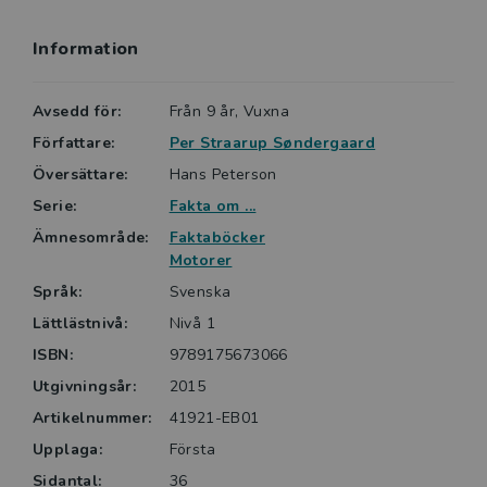
Information
Avsedd för:
Från 9 år, Vuxna
Författare:
Per Straarup Søndergaard
Översättare:
Hans Peterson
Serie:
Fakta om ...
Ämnesområde:
Faktaböcker
Motorer
Språk:
Svenska
Lättlästnivå:
Nivå 1
ISBN:
9789175673066
Utgivningsår:
2015
Artikelnummer:
41921-EB01
Upplaga:
Första
Sidantal:
36