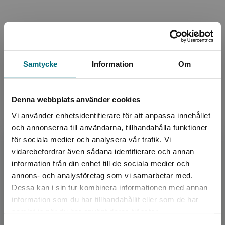
Upphovspersoner
Samtycke
Information
Om
Denna webbplats använder cookies
Vi använder enhetsidentifierare för att anpassa innehållet
Författare
och annonserna till användarna, tillhandahålla funktioner
för sociala medier och analysera vår trafik. Vi
Per Straarup Søndergaard
Begränsad fraktregion
vidarebefordrar även sådana identifierare och annan
information från din enhet till de sociala medier och
”Jag har inte så mycket tid, så du får ett långt
annons- och analysföretag som vi samarbetar med.
brev istället för ett kort.” Så skrev Knut
Dessa kan i sin tur kombinera informationen med annan
Hamsun en gång till en vän, säger Per Straarup
information som du har tillhandahållit eller som de har
Sønderga...
Det verkar som att du besöker
samlat in när du har använt deras tjänster.
nyponochviljaforlag.se via en enhet utanför