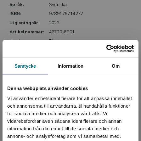
Språk:
Svenska
ISBN:
9789179714277
Utgivningsår:
2022
Artikelnummer:
46720-EP01
Upplaga:
Första
Sidantal:
29
Samtycke
Information
Om
Upphovspersoner
Denna webbplats använder cookies
Vi använder enhetsidentifierare för att anpassa innehållet
och annonserna till användarna, tillhandahålla funktioner
för sociala medier och analysera vår trafik. Vi
Begränsad fraktregion
vidarebefordrar även sådana identifierare och annan
information från din enhet till de sociala medier och
Författare
annons- och analysföretag som vi samarbetar med.