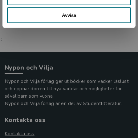
skapa hist...
Avvisa
;
Nypon och Vilja
Nypon och Vilja förlag ger ut böcker som väcker läslust
och öppnar dörren till nya världar och möjligheter för
såväl barn som vuxna.
Nypon och Vilja förlag är en del av Studentlitteratur.
Kontakta oss
Kontakta oss