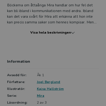
Böckerna om åttaåriga Mira handlar om hur fel det
kan bli ibland i kommunikationen med andra. Ibland
kan det vara svårt för Mira att erkänna att hon inte
kan precis samma saker som hennes kompisar. Men
att inte erkänna kan kännas ännu värre. Mira är en tjej
Visa hela beskrivningen
som många kan känna igen sig i!
Information
Avsedd för:
Åk 1
Författare:
Joel Berglund
Illustratör:
Kajsa Hallström
Serie:
Mira
Läsordning:
2 av 3