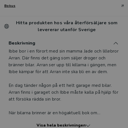
Bokus
Hitta produkten hos våra återförsäljare som
levererar utanför Sverige
Beskrivning
Beskrivning
Ibbe bor i en förort med sin mamma Jade och lillebror
Arran. Där finns det gäng som säljer droger och
bränner bilar. Arran ser upp till killarna i gängen, men
Ibbe kämpar för att Arran inte ska bli en av dem.
En dag tänder någon på ett helt garage med bilar.
Arran finns i garaget och Ibbe måste kalla på hjälp för
att försöka rädda sin bror.
När bilarna brinner är en högaktuell bok om
utanförskap och segregation, men också en stark
Visa hela beskrivningen
skildring av syskonkärlek och en vänskap som når