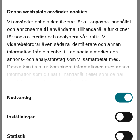
Sidantal:
88
Denna webbplats använder cookies
Vi använder enhetsidentifierare för att anpassa innehållet
och annonserna till användarna, tillhandahålla funktioner
Upphovspersoner
för sociala medier och analysera vår trafik. Vi
Begränsad fraktregion
vidarebefordrar även sådana identifierare och annan
information från din enhet till de sociala medier och
annons- och analysföretag som vi samarbetar med.
Dessa kan i sin tur kombinera informationen med annan
information som du har tillhandahållit eller som de har
Det verkar som att du besöker
samlat in när du har använt deras tjänster.
nyponochviljaforlag.se via en enhet utanför
Formgivare, omslag
Samtyckesval
Sverige. Vi erbjuder inte leveranser utanför
Nödvändig
Niklas Lindblad
Sverige. För att kunna slutföra ett köp måste
leveransadressen vara i Sverige.
Niklas Lindblad är född 1965 och har arbetat
Inställningar
med grafisk form i över 35 år. De senaste 20
Kontakta kundservice
åren har han varit specialiserad på böcker och
bokomslag ...
Statistik