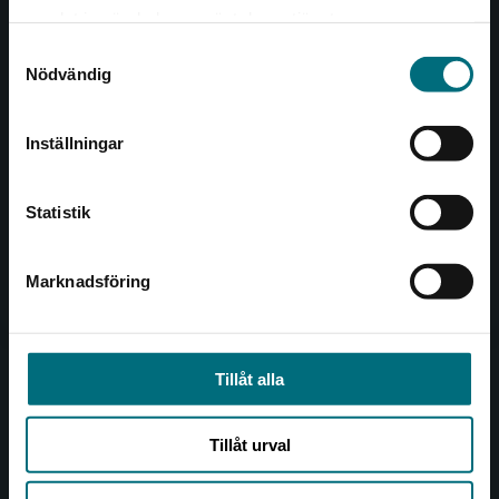
Det verkar som att du besöker
221 00 Lund
samlat in när du har använt deras tjänster.
nyponochviljaforlag.se via en enhet utanför
Samtyckesval
Sverige. Vi erbjuder inte leveranser utanför
Besöksadress:
Nödvändig
Sverige. För att kunna slutföra ett köp måste
Åkergränden 1
leveransadressen vara i Sverige.
Inställningar
Kontakta kundservice
Kundservice
Statistik
Kontakta kundservice
046-31 21 00
Marknadsföring
Stäng
Frågor och svar
Köpvillkor
Tillåt alla
Allmänna länkar
Tillåt urval
Om oss