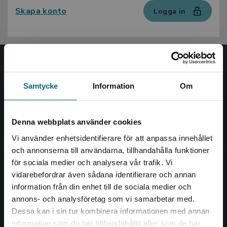
Skapa konto
Logga in
Nypon och Vilja
Samtycke
Information
Om
Nypon och Vilja förlag ger ut böcker som väcker läslust
och öppnar dörren till nya världar och möjligheter för
såväl barn som vuxna.
Denna webbplats använder cookies
Nypon och Vilja förlag är en del av Studentlitteratur.
Vi använder enhetsidentifierare för att anpassa innehållet
och annonserna till användarna, tillhandahålla funktioner
Kontakta oss
för sociala medier och analysera vår trafik. Vi
Begränsad fraktregion
vidarebefordrar även sådana identifierare och annan
Kontakta oss
information från din enhet till de sociala medier och
046-31 20 00
annons- och analysföretag som vi samarbetar med.
Dessa kan i sin tur kombinera informationen med annan
Box 141
information som du har tillhandahållit eller som de har