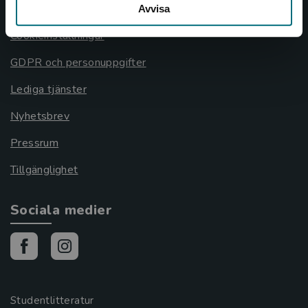
Cookies
Avvisa
Cookieinställningar
GDPR och personuppgifter
Lediga tjänster
Nyhetsbrev
Pressrum
Tillgänglighet
Sociala medier
Studentlitteratur