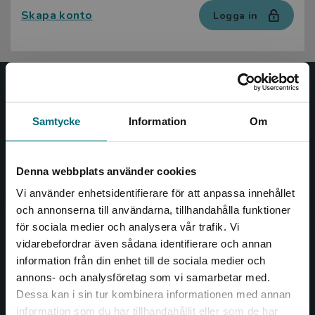
Skapa konto
Logga in
Nypon och Vilja
Samtycke
Information
Om
Nypon och Vilja förlag ger ut böcker som väcker läslust
och öppnar dörren till nya världar och möjligheter för
såväl barn som vuxna.
Denna webbplats använder cookies
Nypon och Vilja förlag är en del av Studentlitteratur.
Vi använder enhetsidentifierare för att anpassa innehållet
och annonserna till användarna, tillhandahålla funktioner
Kontakta oss
för sociala medier och analysera vår trafik. Vi
Begränsad fraktregion
vidarebefordrar även sådana identifierare och annan
Kontakta oss
information från din enhet till de sociala medier och
046-31 20 00
annons- och analysföretag som vi samarbetar med.
Dessa kan i sin tur kombinera informationen med annan
Box 141
information som du har tillhandahållit eller som de har