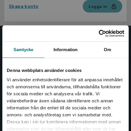
Skapa konto
Logga in
Nypon och Vilja
Samtycke
Information
Om
Nypon och Vilja förlag ger ut böcker som väcker läslust
och öppnar dörren till nya världar och möjligheter för
såväl barn som vuxna.
Denna webbplats använder cookies
Nypon och Vilja förlag är en del av Studentlitteratur.
Vi använder enhetsidentifierare för att anpassa innehållet
och annonserna till användarna, tillhandahålla funktioner
Kontakta oss
för sociala medier och analysera vår trafik. Vi
Begränsad fraktregion
vidarebefordrar även sådana identifierare och annan
Kontakta oss
information från din enhet till de sociala medier och
046-31 20 00
annons- och analysföretag som vi samarbetar med.
Dessa kan i sin tur kombinera informationen med annan
Box 141
information som du har tillhandahållit eller som de har