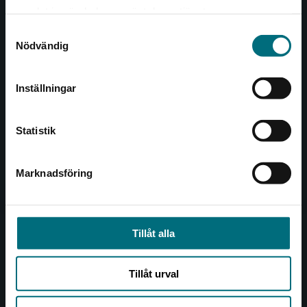
Det verkar som att du besöker
221 00 Lund
samlat in när du har använt deras tjänster.
nyponochviljaforlag.se via en enhet utanför
Samtyckesval
Sverige. Vi erbjuder inte leveranser utanför
Besöksadress:
Nödvändig
Sverige. För att kunna slutföra ett köp måste
Åkergränden 1
leveransadressen vara i Sverige.
Inställningar
Kontakta kundservice
Kundservice
Statistik
Kontakta kundservice
046-31 21 00
Marknadsföring
Stäng
Frågor och svar
Köpvillkor
Tillåt alla
Allmänna länkar
Tillåt urval
Om oss