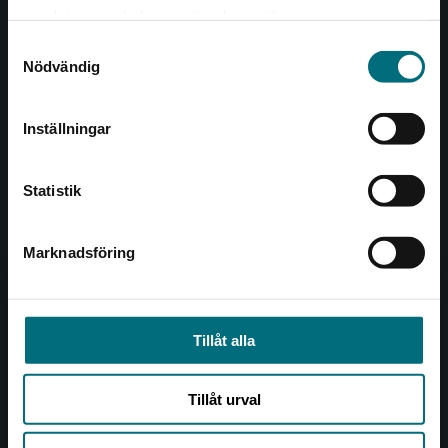
Det verkar som att du besöker
221 00 Lund
samlat in när du har använt deras tjänster.
nyponochviljaforlag.se via en enhet utanför
Samtyckesval
Sverige. Vi erbjuder inte leveranser utanför
Besöksadress:
Nödvändig
Sverige. För att kunna slutföra ett köp måste
Åkergränden 1
leveransadressen vara i Sverige.
Inställningar
Kontakta kundservice
Kundservice
Statistik
Kontakta kundservice
046-31 21 00
Marknadsföring
Stäng
Frågor och svar
Köpvillkor
Tillåt alla
Allmänna länkar
Tillåt urval
Om oss