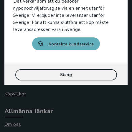
Det verkar som att du besöker
221 00 Lund
nyponochviljaforlag.se via en enhet utanför
Sverige. Vi erbjuder inte leveranser utanför
Besöksadress:
Sverige. För att kunna slutföra ett köp måste
Åkergränden 1
leveransadressen vara i Sverige.
Kontakta kundservice
Kundservice
Kontakta kundservice
046-31 21 00
Stäng
Frågor och svar
Köpvillkor
Allmänna länkar
Om oss