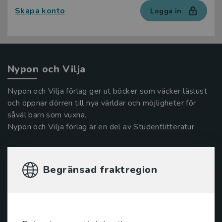
Skapa konto
Logga in
Nypon och Vilja
Nypon och Vilja förlag ger ut böcker som väcker läslust
och öppnar dörren till nya världar och möjligheter för
såväl barn som vuxna.
Nypon och Vilja förlag är en del av Studentlitteratur.
Kontakta oss
Begränsad fraktregion
Kontakta oss
046-31 20 00
Box 141