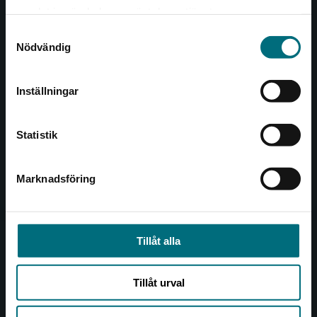
Det verkar som att du besöker
221 00 Lund
samlat in när du har använt deras tjänster.
nyponochviljaforlag.se via en enhet utanför
Samtyckesval
Sverige. Vi erbjuder inte leveranser utanför
Besöksadress:
Nödvändig
Sverige. För att kunna slutföra ett köp måste
Åkergränden 1
leveransadressen vara i Sverige.
Inställningar
Kontakta kundservice
Kundservice
Statistik
Kontakta kundservice
046-31 21 00
Marknadsföring
Stäng
Frågor och svar
Köpvillkor
Tillåt alla
Allmänna länkar
Tillåt urval
Om oss