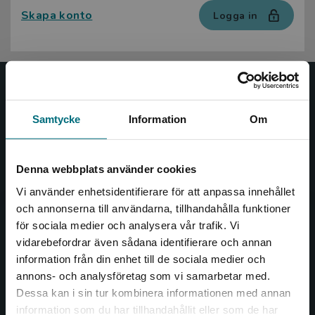
Skapa konto
Logga in
Nypon och Vilja
Samtycke
Information
Om
Nypon och Vilja förlag ger ut böcker som väcker läslust
och öppnar dörren till nya världar och möjligheter för
såväl barn som vuxna.
Denna webbplats använder cookies
Nypon och Vilja förlag är en del av Studentlitteratur.
Vi använder enhetsidentifierare för att anpassa innehållet
och annonserna till användarna, tillhandahålla funktioner
Kontakta oss
för sociala medier och analysera vår trafik. Vi
Begränsad fraktregion
vidarebefordrar även sådana identifierare och annan
Kontakta oss
information från din enhet till de sociala medier och
046-31 20 00
annons- och analysföretag som vi samarbetar med.
Dessa kan i sin tur kombinera informationen med annan
Box 141
information som du har tillhandahållit eller som de har