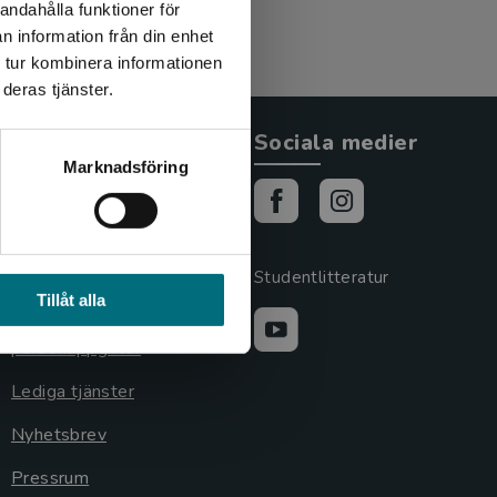
andahålla funktioner för
n information från din enhet
 tur kombinera informationen
deras tjänster.
Allmänna länkar
Sociala medier
Marknadsföring
Om oss
Cookies
Cookieinställningar
Studentlitteratur
Tillåt alla
GDPR och
personuppgifter
Lediga tjänster
Nyhetsbrev
Pressrum