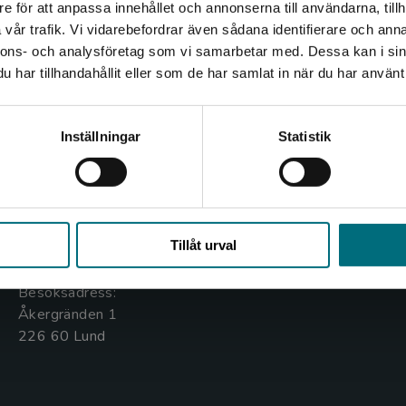
e för att anpassa innehållet och annonserna till användarna, tillh
Det verkar som att du besöker nyponochviljaforlag.se via
vår trafik. Vi vidarebefordrar även sådana identifierare och anna
en enhet utanför Sverige. Vi erbjuder inte leveranser
nnons- och analysföretag som vi samarbetar med. Dessa kan i sin
utanför Sverige. För att kunna slutföra ett köp måste
har tillhandahållit eller som de har samlat in när du har använt 
leveransadressen vara i Sverige.
Kontakta oss
Kundservice
Kontakta kundservice
Inställningar
Statistik
Kontakta oss
Kontakta kundservice
046-31 20 00
046-31 21 00
Stäng
Box 141
Frågor och svar
Tillåt urval
221 00 Lund
Köpvillkor
Besöksadress:
Åkergränden 1