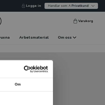
Logga in
Handlar som:
Privatkund
Varukorg
vuxna
Arbetsmaterial
Om oss
tt kunna betala mot faktura
tt handla hos oss.
Om
Logga in