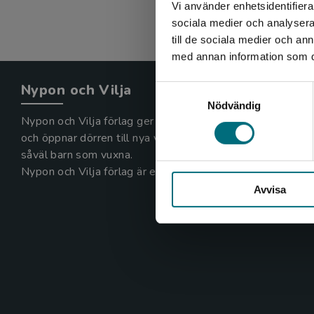
Vi använder enhetsidentifierar
sociala medier och analysera 
till de sociala medier och a
med annan information som du 
Nypon och Vilja
Samtyckesval
Nödvändig
Nypon och Vilja förlag ger ut böcker som väcker läslust
och öppnar dörren till nya världar och möjligheter för
såväl barn som vuxna.
Nypon och Vilja förlag är en del av Studentlitteratur.
Avvisa