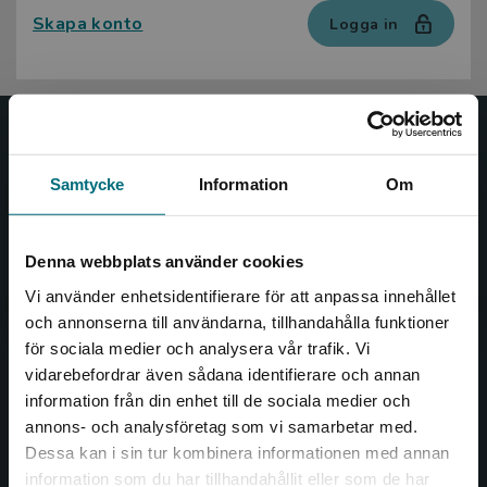
Skapa konto
Logga in
Nypon och Vilja
Samtycke
Information
Om
Nypon och Vilja förlag ger ut böcker som väcker läslust
och öppnar dörren till nya världar och möjligheter för
såväl barn som vuxna.
Denna webbplats använder cookies
Nypon och Vilja förlag är en del av Studentlitteratur.
Vi använder enhetsidentifierare för att anpassa innehållet
och annonserna till användarna, tillhandahålla funktioner
Kontakta oss
för sociala medier och analysera vår trafik. Vi
Begränsad fraktregion
vidarebefordrar även sådana identifierare och annan
Kontakta oss
information från din enhet till de sociala medier och
046-31 20 00
annons- och analysföretag som vi samarbetar med.
Dessa kan i sin tur kombinera informationen med annan
Box 141
information som du har tillhandahållit eller som de har