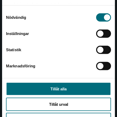
Det verkar som att du besöker
221 00 Lund
samlat in när du har använt deras tjänster.
nyponochviljaforlag.se via en enhet utanför
Samtyckesval
Sverige. Vi erbjuder inte leveranser utanför
Besöksadress:
Nödvändig
Sverige. För att kunna slutföra ett köp måste
Åkergränden 1
leveransadressen vara i Sverige.
Inställningar
Kontakta kundservice
Kundservice
Statistik
Kontakta kundservice
046-31 21 00
Marknadsföring
Stäng
Frågor och svar
Köpvillkor
Tillåt alla
Allmänna länkar
Tillåt urval
Om oss