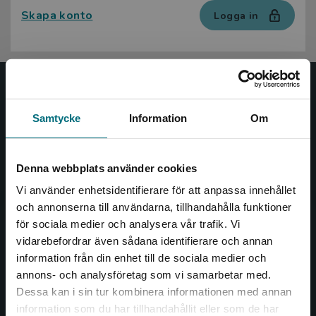
Skapa konto
Logga in
Nypon och Vilja
Samtycke
Information
Om
Nypon och Vilja förlag ger ut böcker som väcker läslust
och öppnar dörren till nya världar och möjligheter för
såväl barn som vuxna.
Denna webbplats använder cookies
Nypon och Vilja förlag är en del av Studentlitteratur.
Vi använder enhetsidentifierare för att anpassa innehållet
och annonserna till användarna, tillhandahålla funktioner
Kontakta oss
för sociala medier och analysera vår trafik. Vi
Begränsad fraktregion
vidarebefordrar även sådana identifierare och annan
Kontakta oss
information från din enhet till de sociala medier och
annons- och analysföretag som vi samarbetar med.
046-31 20 00
Dessa kan i sin tur kombinera informationen med annan
Box 141
information som du har tillhandahållit eller som de har