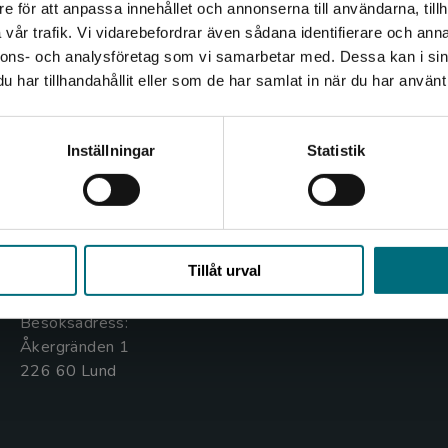
e för att anpassa innehållet och annonserna till användarna, tillh
Det verkar som att du besöker nyponochviljaforlag.se via
vår trafik. Vi vidarebefordrar även sådana identifierare och anna
en enhet utanför Sverige. Vi erbjuder inte leveranser
nnons- och analysföretag som vi samarbetar med. Dessa kan i sin
utanför Sverige. För att kunna slutföra ett köp måste
har tillhandahållit eller som de har samlat in när du har använt 
leveransadressen vara i Sverige.
Kontakta oss
Kundservice
Kontakta kundservice
Inställningar
Statistik
Kontakta oss
Kontakta kundservice
046-31 20 00
046-31 21 00
Stäng
Box 141
Frågor och svar
Tillåt urval
221 00 Lund
Köpvillkor
Besöksadress:
Åkergränden 1