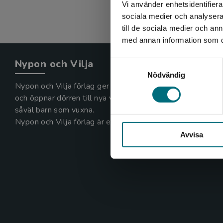
Vi använder enhetsidentifierar
sociala medier och analysera 
till de sociala medier och a
med annan information som du 
Nypon och Vilja
Samtyckesval
Nödvändig
Nypon och Vilja förlag ger ut böcker som väcker läslust
och öppnar dörren till nya världar och möjligheter för
såväl barn som vuxna.
Nypon och Vilja förlag är en del av Studentlitteratur.
Avvisa