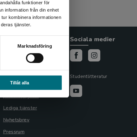
andahålla funktioner för
n information från din enhet
 tur kombinera informationen
deras tjänster.
Allmänna länkar
Sociala medier
Marknadsföring
Om oss
Cookies
Cookieinställningar
Studentlitteratur
Tillåt alla
GDPR och
personuppgifter
Lediga tjänster
Nyhetsbrev
Pressrum