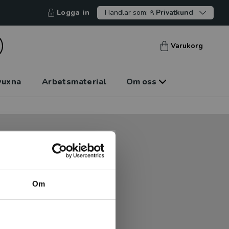
Logga in
Handlar som:
Privatkund
Varukorg
vuxna
Arbetsmaterial
Om oss
tt kunna betala mot faktura
tt handla hos oss.
Om
Logga in