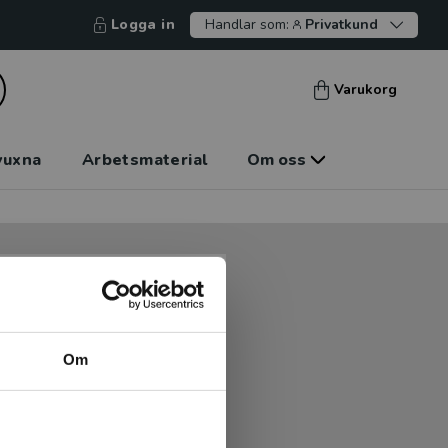
Logga in
Handlar som:
Privatkund
Varukorg
vuxna
Arbetsmaterial
Om oss
tt kunna betala mot faktura
tt handla hos oss.
Om
Logga in