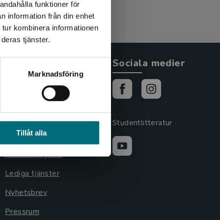
andahålla funktioner för
n information från din enhet
 tur kombinera informationen
deras tjänster.
Allmänna länkar
Sociala medier
Marknadsföring
Om oss
Cookies
Cookieinställningar
Studentlitteratur
Tillåt alla
GDPR och
personuppgifter
Lediga tjänster
Nyhetsbrev
Pressrum