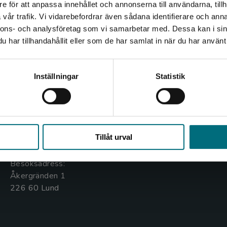
e för att anpassa innehållet och annonserna till användarna, tillh
Det verkar som att du besöker nyponochviljaforlag.se via
vår trafik. Vi vidarebefordrar även sådana identifierare och anna
en enhet utanför Sverige. Vi erbjuder inte leveranser
nnons- och analysföretag som vi samarbetar med. Dessa kan i sin
utanför Sverige. För att kunna slutföra ett köp måste
har tillhandahållit eller som de har samlat in när du har använt 
leveransadressen vara i Sverige.
Kontakta oss
Kundservice
Kontakta kundservice
Inställningar
Statistik
Kontakta oss
Kontakta kundservice
046-31 20 00
046-31 21 00
Stäng
Box 141
Frågor och svar
Tillåt urval
221 00 Lund
Köpvillkor
Besöksadress:
Åkergränden 1