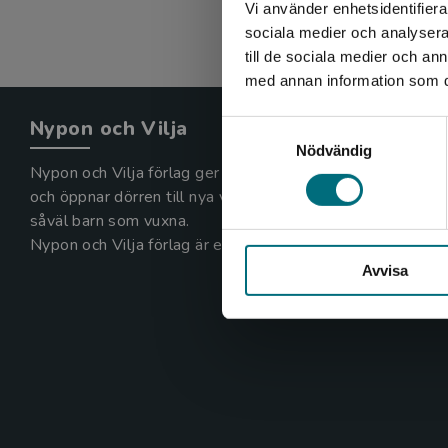
Vi använder enhetsidentifierar
sociala medier och analysera 
till de sociala medier och a
med annan information som du 
Nypon och Vilja
Samtyckesval
Nödvändig
Nypon och Vilja förlag ger ut böcker som väcker läslust
och öppnar dörren till nya världar och möjligheter för
såväl barn som vuxna.
Nypon och Vilja förlag är en del av Studentlitteratur.
Avvisa