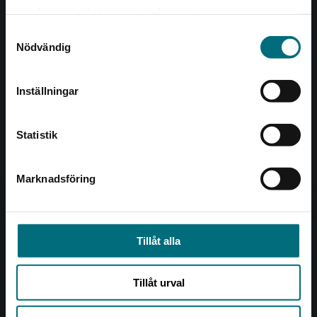
Det verkar som att du besöker
221 00 Lund
samlat in när du har använt deras tjänster.
nyponochviljaforlag.se via en enhet utanför
Samtyckesval
Sverige. Vi erbjuder inte leveranser utanför
Besöksadress:
Nödvändig
Sverige. För att kunna slutföra ett köp måste
Åkergränden 1
leveransadressen vara i Sverige.
Inställningar
Kontakta kundservice
Kundservice
Statistik
Kontakta kundservice
046-31 21 00
Marknadsföring
Stäng
Frågor och svar
Köpvillkor
Tillåt alla
Allmänna länkar
Tillåt urval
Om oss