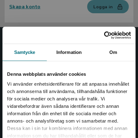
Skapa konto
Logga in
Nypon och Vilja
Samtycke
Information
Om
Nypon och Vilja förlag ger ut böcker som väcker läslust
och öppnar dörren till nya världar och möjligheter för
såväl barn som vuxna.
Denna webbplats använder cookies
Nypon och Vilja förlag är en del av Studentlitteratur.
Vi använder enhetsidentifierare för att anpassa innehållet
och annonserna till användarna, tillhandahålla funktioner
Kontakta oss
för sociala medier och analysera vår trafik. Vi
Begränsad fraktregion
vidarebefordrar även sådana identifierare och annan
Kontakta oss
information från din enhet till de sociala medier och
046-31 20 00
annons- och analysföretag som vi samarbetar med.
Dessa kan i sin tur kombinera informationen med annan
Box 141
information som du har tillhandahållit eller som de har