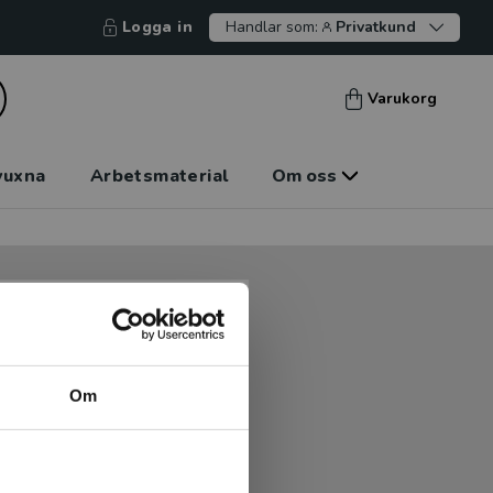
Logga in
Handlar som:
Privatkund
Varukorg
vuxna
Arbetsmaterial
Om oss
tt kunna betala mot faktura
tt handla hos oss.
Om
Logga in