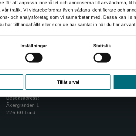
e för att anpassa innehållet och annonserna till användarna, tillh
Det verkar som att du besöker nyponochviljaforlag.se via
vår trafik. Vi vidarebefordrar även sådana identifierare och anna
en enhet utanför Sverige. Vi erbjuder inte leveranser
nnons- och analysföretag som vi samarbetar med. Dessa kan i sin
utanför Sverige. För att kunna slutföra ett köp måste
har tillhandahållit eller som de har samlat in när du har använt 
leveransadressen vara i Sverige.
Kontakta oss
Kundservice
Kontakta kundservice
Inställningar
Statistik
Kontakta oss
Kontakta kundservice
046-31 20 00
046-31 21 00
Stäng
Box 141
Frågor och svar
Tillåt urval
221 00 Lund
Köpvillkor
Besöksadress:
Åkergränden 1