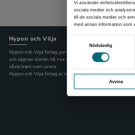
Vi använder enhetsidentifierar
sociala medier och analysera 
till de sociala medier och a
med annan information som du 
Nypon och Vilja
Samtyckesval
Nödvändig
Nypon och Vilja förlag ger ut böcker som väcker läslust
och öppnar dörren till nya världar och möjligheter för
såväl barn som vuxna.
Nypon och Vilja förlag är en del av Studentlitteratur.
Avvisa