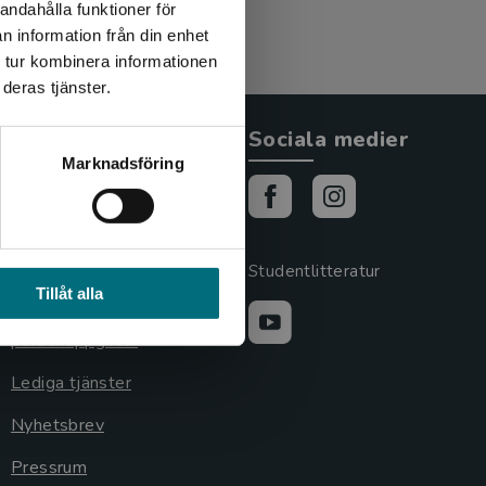
andahålla funktioner för
n information från din enhet
 tur kombinera informationen
deras tjänster.
Allmänna länkar
Sociala medier
Marknadsföring
Om oss
Cookies
Cookieinställningar
Studentlitteratur
Tillåt alla
GDPR och
personuppgifter
Lediga tjänster
Nyhetsbrev
Pressrum