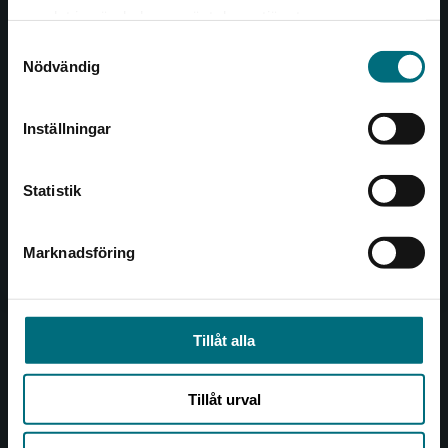
Det verkar som att du besöker
221 00 Lund
samlat in när du har använt deras tjänster.
nyponochviljaforlag.se via en enhet utanför
Samtyckesval
Sverige. Vi erbjuder inte leveranser utanför
Besöksadress:
Nödvändig
Sverige. För att kunna slutföra ett köp måste
Åkergränden 1
leveransadressen vara i Sverige.
Inställningar
Kontakta kundservice
Kundservice
Statistik
Kontakta kundservice
046-31 21 00
Marknadsföring
Stäng
Frågor och svar
Köpvillkor
Tillåt alla
Allmänna länkar
Tillåt urval
Om oss