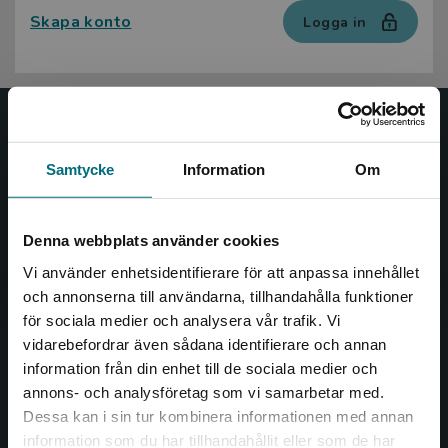
Skapa konto
Logga in
Nypon och Vilja
Samtycke
Information
Om
Nypon och Vilja förlag ger ut böcker som väcker läslust
och öppnar dörren till nya världar och möjligheter för
såväl barn som vuxna.
Denna webbplats använder cookies
Nypon och Vilja förlag är en del av Studentlitteratur.
Vi använder enhetsidentifierare för att anpassa innehållet
och annonserna till användarna, tillhandahålla funktioner
Kontakta oss
för sociala medier och analysera vår trafik. Vi
Begränsad fraktregion
vidarebefordrar även sådana identifierare och annan
Kontakta oss
information från din enhet till de sociala medier och
046-31 20 00
annons- och analysföretag som vi samarbetar med.
Dessa kan i sin tur kombinera informationen med annan
Box 141
information som du har tillhandahållit eller som de har