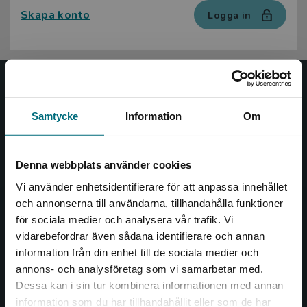
Skapa konto
Logga in
Nypon och Vilja
Samtycke
Information
Om
Nypon och Vilja förlag ger ut böcker som väcker läslust
och öppnar dörren till nya världar och möjligheter för
såväl barn som vuxna.
Denna webbplats använder cookies
Nypon och Vilja förlag är en del av Studentlitteratur.
Vi använder enhetsidentifierare för att anpassa innehållet
och annonserna till användarna, tillhandahålla funktioner
Kontakta oss
för sociala medier och analysera vår trafik. Vi
Begränsad fraktregion
vidarebefordrar även sådana identifierare och annan
Kontakta oss
information från din enhet till de sociala medier och
046-31 20 00
annons- och analysföretag som vi samarbetar med.
Dessa kan i sin tur kombinera informationen med annan
Box 141
information som du har tillhandahållit eller som de har