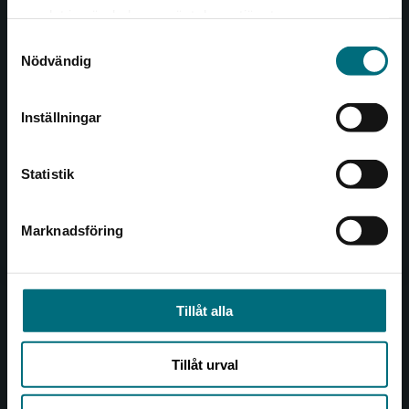
Det verkar som att du besöker
221 00 Lund
samlat in när du har använt deras tjänster.
nyponochviljaforlag.se via en enhet utanför
Samtyckesval
Sverige. Vi erbjuder inte leveranser utanför
Besöksadress:
Nödvändig
Sverige. För att kunna slutföra ett köp måste
Åkergränden 1
leveransadressen vara i Sverige.
Inställningar
Kontakta kundservice
Kundservice
Statistik
Kontakta kundservice
046-31 21 00
Marknadsföring
Stäng
Frågor och svar
Köpvillkor
Tillåt alla
Allmänna länkar
Tillåt urval
Om oss