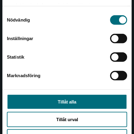
Det verkar som att du besöker
221 00 Lund
samlat in när du har använt deras tjänster.
nyponochviljaforlag.se via en enhet utanför
Samtyckesval
Sverige. Vi erbjuder inte leveranser utanför
Besöksadress:
Nödvändig
Sverige. För att kunna slutföra ett köp måste
Åkergränden 1
leveransadressen vara i Sverige.
Inställningar
Kontakta kundservice
Kundservice
Statistik
Kontakta kundservice
046-31 21 00
Marknadsföring
Stäng
Frågor och svar
Köpvillkor
Tillåt alla
Allmänna länkar
Tillåt urval
Om oss