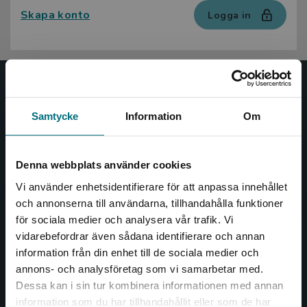
Skapa konto
Logga in
Nypon och Vilja
Samtycke
Information
Om
Nypon och Vilja förlag ger ut böcker som väcker läslust
och öppnar dörren till nya världar och möjligheter för
såväl barn som vuxna.
Denna webbplats använder cookies
Nypon och Vilja förlag är en del av Studentlitteratur.
Vi använder enhetsidentifierare för att anpassa innehållet
och annonserna till användarna, tillhandahålla funktioner
Kontakta oss
för sociala medier och analysera vår trafik. Vi
Begränsad fraktregion
vidarebefordrar även sådana identifierare och annan
Kontakta oss
information från din enhet till de sociala medier och
046-31 20 00
annons- och analysföretag som vi samarbetar med.
Dessa kan i sin tur kombinera informationen med annan
Box 141
information som du har tillhandahållit eller som de har