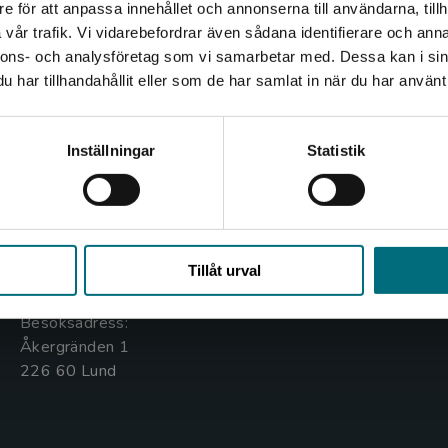
e för att anpassa innehållet och annonserna till användarna, tillh
Det verkar som att du besöker nyponochviljaforlag.se via
vår trafik. Vi vidarebefordrar även sådana identifierare och anna
en enhet utanför Sverige. Vi erbjuder inte leveranser
nnons- och analysföretag som vi samarbetar med. Dessa kan i sin
utanför Sverige. För att kunna slutföra ett köp måste
har tillhandahållit eller som de har samlat in när du har använt 
leveransadressen vara i Sverige.
Kontakta oss
Kundservice
Kontakta kundservice
Inställningar
Statistik
Kontakta oss
Kontakta kundservice
046-31 20 00
046-31 21 00
Stäng
Box 141
Frågor och svar
Tillåt urval
221 00 Lund
Köpvillkor
Besöksadress:
Åkergränden 1