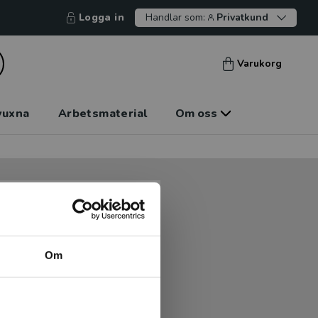
Logga in
Handlar som:
Privatkund
Varukorg
vuxna
Arbetsmaterial
Om oss
tt kunna betala mot faktura
tt handla hos oss.
Om
Logga in