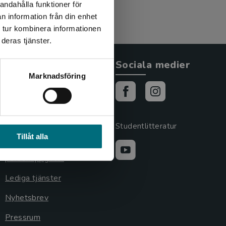
andahålla funktioner för
n information från din enhet
 tur kombinera informationen
deras tjänster.
Allmänna länkar
Sociala medier
Marknadsföring
Om oss
Cookies
Cookieinställningar
Studentlitteratur
Tillåt alla
GDPR och
personuppgifter
Lediga tjänster
Nyhetsbrev
Pressrum