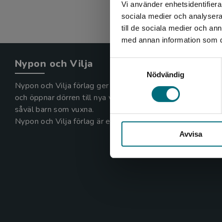
Vi använder enhetsidentifierar
sociala medier och analysera 
till de sociala medier och a
med annan information som du 
Nypon och Vilja
Samtyckesval
Nödvändig
Nypon och Vilja förlag ger ut böcker som väcker läslust
och öppnar dörren till nya världar och möjligheter för
såväl barn som vuxna.
Nypon och Vilja förlag är en del av Studentlitteratur.
Avvisa