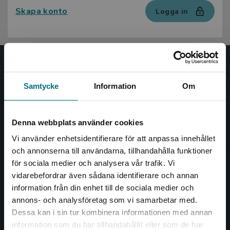
Skapa konto
Logga in
Nypon och Vilja
Samtycke
Information
Om
Nypon och Vilja förlag ger ut böcker som väcker läslust
och öppnar dörren till nya världar och möjligheter för
såväl barn som vuxna.
Denna webbplats använder cookies
Nypon och Vilja förlag är en del av Studentlitteratur.
Vi använder enhetsidentifierare för att anpassa innehållet
och annonserna till användarna, tillhandahålla funktioner
Kontakta oss
för sociala medier och analysera vår trafik. Vi
Begränsad fraktregion
vidarebefordrar även sådana identifierare och annan
Kontakta oss
information från din enhet till de sociala medier och
annons- och analysföretag som vi samarbetar med.
046-31 20 00
Dessa kan i sin tur kombinera informationen med annan
Box 141
information som du har tillhandahållit eller som de har