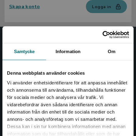
Skapa konto
Logga in
Nypon och Vilja
Samtycke
Information
Om
Nypon och Vilja förlag ger ut böcker som väcker läslust
och öppnar dörren till nya världar och möjligheter för
såväl barn som vuxna.
Denna webbplats använder cookies
Nypon och Vilja förlag är en del av Studentlitteratur.
Vi använder enhetsidentifierare för att anpassa innehållet
och annonserna till användarna, tillhandahålla funktioner
Kontakta oss
för sociala medier och analysera vår trafik. Vi
Begränsad fraktregion
vidarebefordrar även sådana identifierare och annan
Kontakta oss
information från din enhet till de sociala medier och
046-31 20 00
annons- och analysföretag som vi samarbetar med.
Dessa kan i sin tur kombinera informationen med annan
Box 141
information som du har tillhandahållit eller som de har