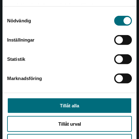
Det verkar som att du besöker
221 00 Lund
samlat in när du har använt deras tjänster.
nyponochviljaforlag.se via en enhet utanför
Samtyckesval
Sverige. Vi erbjuder inte leveranser utanför
Besöksadress:
Nödvändig
Sverige. För att kunna slutföra ett köp måste
Åkergränden 1
leveransadressen vara i Sverige.
Inställningar
Kontakta kundservice
Kundservice
Statistik
Kontakta kundservice
046-31 21 00
Marknadsföring
Stäng
Frågor och svar
Köpvillkor
Tillåt alla
Allmänna länkar
Tillåt urval
Om oss