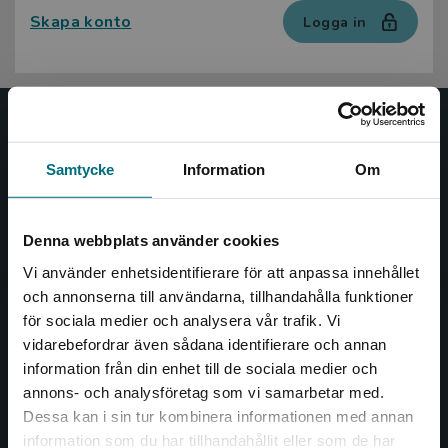
Skapa konto
Logga in
Nypon och Vilja
Samtycke
Information
Om
Nypon och Vilja förlag ger ut böcker som väcker läslust
och öppnar dörren till nya världar och möjligheter för
såväl barn som vuxna.
Denna webbplats använder cookies
Nypon och Vilja förlag är en del av Studentlitteratur.
Vi använder enhetsidentifierare för att anpassa innehållet
och annonserna till användarna, tillhandahålla funktioner
Kontakta oss
för sociala medier och analysera vår trafik. Vi
Begränsad fraktregion
vidarebefordrar även sådana identifierare och annan
Kontakta oss
information från din enhet till de sociala medier och
046-31 20 00
annons- och analysföretag som vi samarbetar med.
Dessa kan i sin tur kombinera informationen med annan
Box 141
information som du har tillhandahållit eller som de har