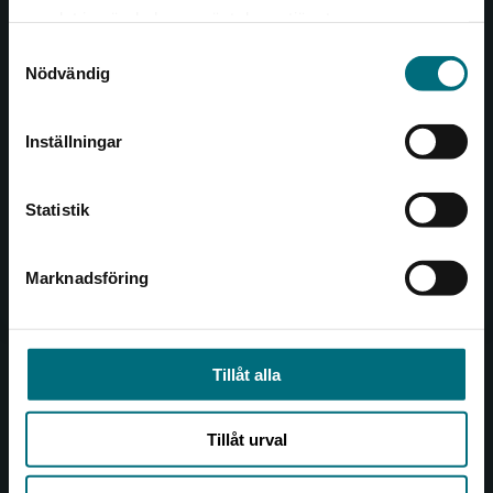
Det verkar som att du besöker
221 00 Lund
samlat in när du har använt deras tjänster.
nyponochviljaforlag.se via en enhet utanför
Samtyckesval
Sverige. Vi erbjuder inte leveranser utanför
Besöksadress:
Nödvändig
Sverige. För att kunna slutföra ett köp måste
Åkergränden 1
leveransadressen vara i Sverige.
Inställningar
Kontakta kundservice
Kundservice
Statistik
Kontakta kundservice
046-31 21 00
Marknadsföring
Stäng
Frågor och svar
Köpvillkor
Tillåt alla
Allmänna länkar
Tillåt urval
Om oss