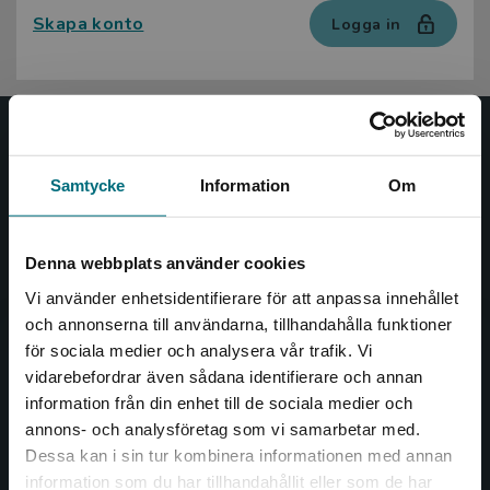
Skapa konto
Logga in
Nypon och Vilja
Samtycke
Information
Om
Nypon och Vilja förlag ger ut böcker som väcker läslust
och öppnar dörren till nya världar och möjligheter för
såväl barn som vuxna.
Denna webbplats använder cookies
Nypon och Vilja förlag är en del av Studentlitteratur.
Vi använder enhetsidentifierare för att anpassa innehållet
och annonserna till användarna, tillhandahålla funktioner
Kontakta oss
för sociala medier och analysera vår trafik. Vi
Begränsad fraktregion
vidarebefordrar även sådana identifierare och annan
Kontakta oss
information från din enhet till de sociala medier och
046-31 20 00
annons- och analysföretag som vi samarbetar med.
Dessa kan i sin tur kombinera informationen med annan
Box 141
information som du har tillhandahållit eller som de har