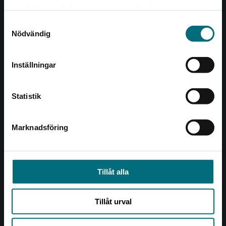
Det verkar som att du besöker
221 00 Lund
samlat in när du har använt deras tjänster.
nyponochviljaforlag.se via en enhet utanför
Samtyckesval
Sverige. Vi erbjuder inte leveranser utanför
Besöksadress:
Nödvändig
Sverige. För att kunna slutföra ett köp måste
Åkergränden 1
leveransadressen vara i Sverige.
Inställningar
Kontakta kundservice
Kundservice
Statistik
Kontakta kundservice
046-31 21 00
Marknadsföring
Stäng
Frågor och svar
Köpvillkor
Tillåt alla
Allmänna länkar
Tillåt urval
Om oss