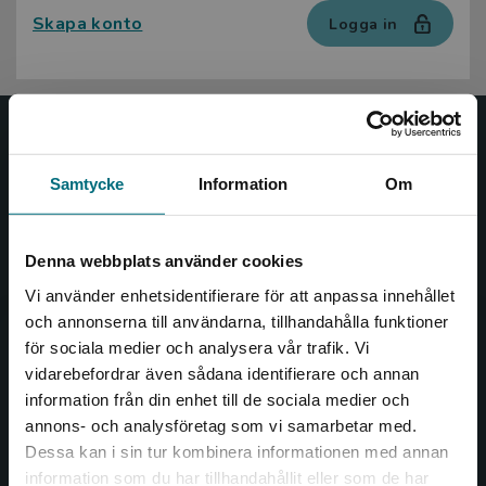
Skapa konto
Logga in
Nypon och Vilja
Samtycke
Information
Om
Nypon och Vilja förlag ger ut böcker som väcker läslust
och öppnar dörren till nya världar och möjligheter för
såväl barn som vuxna.
Denna webbplats använder cookies
Nypon och Vilja förlag är en del av Studentlitteratur.
Vi använder enhetsidentifierare för att anpassa innehållet
och annonserna till användarna, tillhandahålla funktioner
Kontakta oss
för sociala medier och analysera vår trafik. Vi
Begränsad fraktregion
vidarebefordrar även sådana identifierare och annan
Kontakta oss
information från din enhet till de sociala medier och
046-31 20 00
annons- och analysföretag som vi samarbetar med.
Dessa kan i sin tur kombinera informationen med annan
Box 141
information som du har tillhandahållit eller som de har