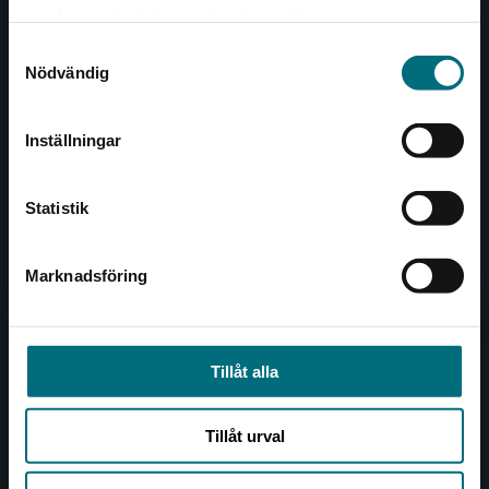
Det verkar som att du besöker
221 00 Lund
samlat in när du har använt deras tjänster.
nyponochviljaforlag.se via en enhet utanför
Samtyckesval
Sverige. Vi erbjuder inte leveranser utanför
Besöksadress:
Nödvändig
Sverige. För att kunna slutföra ett köp måste
Åkergränden 1
leveransadressen vara i Sverige.
Inställningar
Kontakta kundservice
Kundservice
Statistik
Kontakta kundservice
046-31 21 00
Marknadsföring
Stäng
Frågor och svar
Köpvillkor
Tillåt alla
Allmänna länkar
Tillåt urval
Om oss