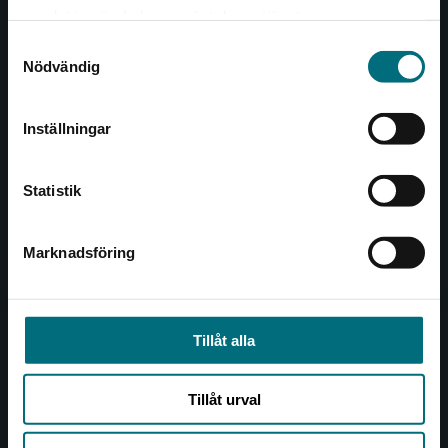
Det verkar som att du besöker
221 00 Lund
samlat in när du har använt deras tjänster.
nyponochviljaforlag.se via en enhet utanför
Samtyckesval
Sverige. Vi erbjuder inte leveranser utanför
Besöksadress:
Nödvändig
Sverige. För att kunna slutföra ett köp måste
Åkergränden 1
leveransadressen vara i Sverige.
Inställningar
Kontakta kundservice
Kundservice
Statistik
Kontakta kundservice
046-31 21 00
Marknadsföring
Stäng
Frågor och svar
Köpvillkor
Tillåt alla
Allmänna länkar
Tillåt urval
Om oss