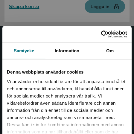
Skapa konto
Logga in
Nypon och Vilja
Samtycke
Information
Om
Nypon och Vilja förlag ger ut böcker som väcker läslust
och öppnar dörren till nya världar och möjligheter för
såväl barn som vuxna.
Denna webbplats använder cookies
Nypon och Vilja förlag är en del av Studentlitteratur.
Vi använder enhetsidentifierare för att anpassa innehållet
och annonserna till användarna, tillhandahålla funktioner
Kontakta oss
för sociala medier och analysera vår trafik. Vi
Begränsad fraktregion
vidarebefordrar även sådana identifierare och annan
Kontakta oss
information från din enhet till de sociala medier och
046-31 20 00
annons- och analysföretag som vi samarbetar med.
Dessa kan i sin tur kombinera informationen med annan
Box 141
information som du har tillhandahållit eller som de har