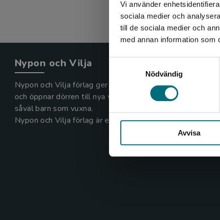
Vi använder enhetsidentifierar
sociala medier och analysera 
till de sociala medier och a
med annan information som du 
Nypon och Vilja
Samtyckesval
Nödvändig
Nypon och Vilja förlag ger ut böcker som väcker läslust
och öppnar dörren till nya världar och möjligheter för
såväl barn som vuxna.
Nypon och Vilja förlag är en del av Studentlitteratur.
Avvisa