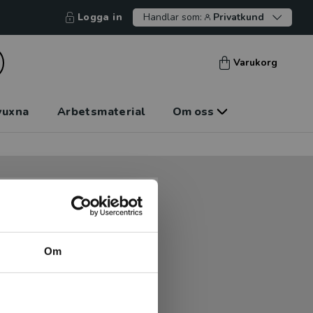
Logga in
Handlar som:
Privatkund
Varukorg
vuxna
Arbetsmaterial
Om oss
tt kunna betala mot faktura
tt handla hos oss.
Om
Logga in