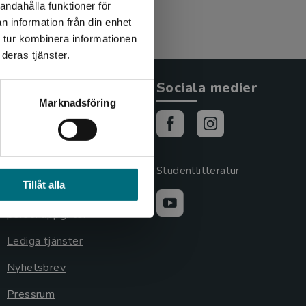
andahålla funktioner för
n information från din enhet
 tur kombinera informationen
deras tjänster.
Allmänna länkar
Sociala medier
Marknadsföring
Om oss
Cookies
Cookieinställningar
Studentlitteratur
Tillåt alla
GDPR och
personuppgifter
Lediga tjänster
Nyhetsbrev
Pressrum