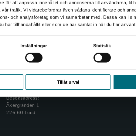
e för att anpassa innehållet och annonserna till användarna, tillh
Det verkar som att du besöker nyponochviljaforlag.se via
vår trafik. Vi vidarebefordrar även sådana identifierare och anna
en enhet utanför Sverige. Vi erbjuder inte leveranser
nnons- och analysföretag som vi samarbetar med. Dessa kan i sin
utanför Sverige. För att kunna slutföra ett köp måste
har tillhandahållit eller som de har samlat in när du har använt 
leveransadressen vara i Sverige.
Kontakta oss
Kundservice
Kontakta kundservice
Inställningar
Statistik
Kontakta oss
Kontakta kundservice
046-31 20 00
046-31 21 00
Stäng
Box 141
Frågor och svar
Tillåt urval
221 00 Lund
Köpvillkor
Besöksadress:
Åkergränden 1